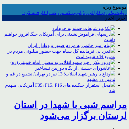
موضوع ویژه
روایت یک زن کارآفرین؛بانویی که مزرعه را کارخانه کرد!
آخرین اخبار
تکذیب شایعات حمله به خرم‌آباد
درسهای فراموش‌نشدنی برای آمریکای جنگ‌افروز خواهیم
داشت
پیام امیر حاتمی به مردم صبور و وفادار ایران
قدردانی فرمانده کل سپاه جهت حضور میلیونی مردم در
تشییع قائد شهید امت
ورود پیکر رهبر شهید انقلاب به مصلی امام خمینی (ره)
عاشورای حسینی از نگاه دوربین نیساخبر
وداع با رهبر شهید انقلاب؛ 13 تیر در تهران/ تشییع در قم و
تدفین در مشهد
محل استقرار جنگنده های F35، F15، F16 آمریکایی منهدم
شد
مراسم شبی با شهدا در استان
لرستان برگزار می‌شود