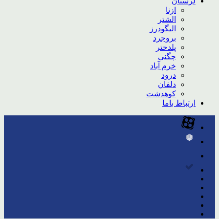
لرستان
ازنا
الشتر
الیگودرز
بروجرد
پلدختر
چگنی
خرم آباد
درود
دلفان
کوهدشت
ارتباط باما