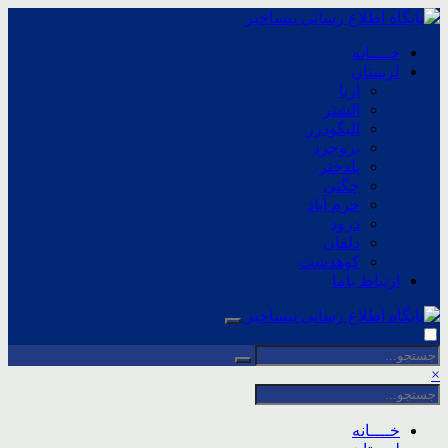
خــــانه
لرستان
ازنا
الشتر
الیگودرز
بروجرد
پلدختر
چگنی
خرم آباد
درود
دلفان
کوهدشت
ارتباط باما
×
خــــانه