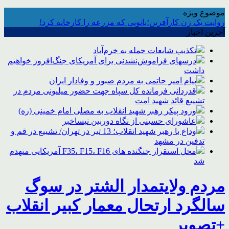
موضوع ویژه
روایت یک زن کارآفرین؛بانویی که مزرعه را کارخانه کرد!
آخرین اخبار
تکذیب شایعات حمله به خرم‌آباد
درسهای فراموش‌نشدنی برای آمریکای جنگ‌افروز خواهیم
داشت
پیام امیر حاتمی به مردم صبور و وفادار ایران
قدردانی فرمانده کل سپاه جهت حضور میلیونی مردم در
تشییع قائد شهید امت
ورود پیکر رهبر شهید انقلاب به مصلی امام خمینی (ره)
عاشورای حسینی از نگاه دوربین نیساخبر
وداع با رهبر شهید انقلاب؛ 13 تیر در تهران/ تشییع در قم و
تدفین در مشهد
محل استقرار جنگنده های F35، F15، F16 آمریکایی منهدم
شد
مردم ولایتمدار الشتر در سوگ
سالگرد ارتحال معمار کبیر انقلاب
+تصویر