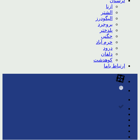
لرستان
ازنا
الشتر
الیگودرز
بروجرد
پلدختر
چگنی
خرم آباد
درود
دلفان
کوهدشت
ارتباط باما