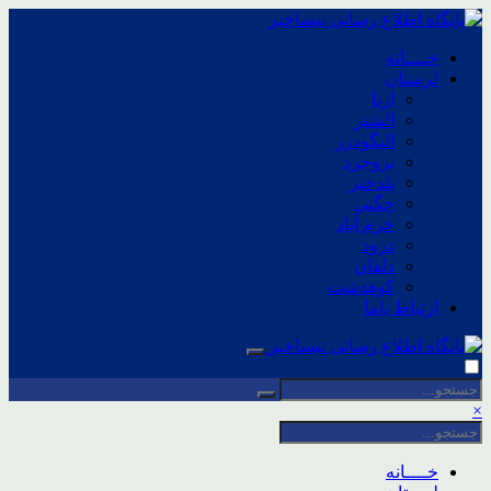
خــــانه
لرستان
ازنا
الشتر
الیگودرز
بروجرد
پلدختر
چگنی
خرم آباد
درود
دلفان
کوهدشت
ارتباط باما
×
خــــانه