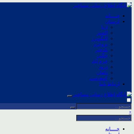
خــــانه
لرستان
ازنا
الشتر
الیگودرز
بروجرد
پلدختر
چگنی
خرم آباد
درود
دلفان
کوهدشت
ارتباط باما
×
خــــانه