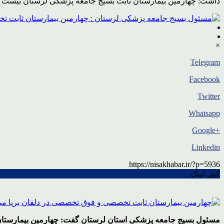
داشت: چهارمین بیمارستان ثابت بسیج جامعه پزشکی لرستان بیست و یکم شهریورماه ماه 96 به نام شهید محسن حججی در “هفت‌
×
Telegram
Facebook
Twitter
Whatsapp
+Google
Linkedin
https://nisakhabar.ir/?p=5936
کپی لینک
مسئول بسیج جامعه پزشکی استان لرستان گفت: چهارمین بیمارستا