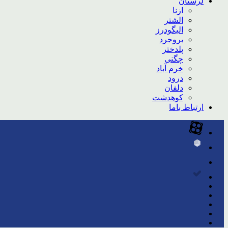
لرستان
ازنا
الشتر
الیگودرز
بروجرد
پلدختر
چگنی
خرم آباد
درود
دلفان
کوهدشت
ارتباط باما