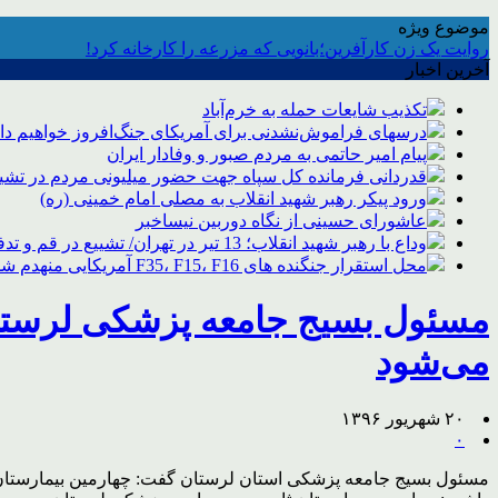
موضوع ویژه
روایت یک زن کارآفرین؛بانویی که مزرعه را کارخانه کرد!
آخرین اخبار
تکذیب شایعات حمله به خرم‌آباد
درسهای فراموش‌نشدنی برای آمریکای جنگ‌افروز خواهیم د
پیام امیر حاتمی به مردم صبور و وفادار ایران
قدردانی فرمانده کل سپاه جهت حضور میلیونی مردم در تشیی
ورود پیکر رهبر شهید انقلاب به مصلی امام خمینی (ره)
عاشورای حسینی از نگاه دوربین نیساخبر
وداع با رهبر شهید انقلاب؛ 13 تیر در تهران/ تشییع در قم و تدفین در مشهد
محل استقرار جنگنده های F35، F15، F16 آمریکایی منهدم شد
مسئول بسیج جامعه پزشکی لرستان
می‌شود
۲۰ شهریور ۱۳۹۶
۰
مسئول بسیج جامعه پزشکی استان لرستان گفت: چهارمین بیمارستان