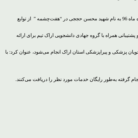
، سرگرد عبدالوحید ملک‌آرا اظهار داشت: چهارمین بیمارستان ثابت بسیج جامعه پزشکی لرستان بیست و یکم شهریورماه ماه 96 به نام شهید محسن حججی در “هفت‌چشمه ” از توابع
 شامل متخصص و فوق تخصص، پزشکان عمومی و دندان‌پزشکان به همراه 45 نفر کادر پزشکی و پشتیبانی همراه با گروه جهادی دانشجویی اراک تیم برای ارائه
ه مردم 10 روز قبل از برپایی توسط گروه جهادی دانشجویان پزشکی و پیراپزشکی استان اراک انجام می‌شود، عنوان کرد: با
ام گرفته به‌طور رایگان خدمات مورد نظر را دریافت می‌کنند.