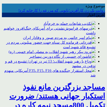
موضوع ویژه
روایت یک زن کارآفرین؛بانویی که مزرعه را کارخانه کرد!
آخرین اخبار
تکذیب شایعات حمله به خرم‌آباد
درسهای فراموش‌نشدنی برای آمریکای جنگ‌افروز خواهیم
داشت
پیام امیر حاتمی به مردم صبور و وفادار ایران
قدردانی فرمانده کل سپاه جهت حضور میلیونی مردم در
تشییع قائد شهید امت
ورود پیکر رهبر شهید انقلاب به مصلی امام خمینی (ره)
عاشورای حسینی از نگاه دوربین نیساخبر
وداع با رهبر شهید انقلاب؛ 13 تیر در تهران/ تشییع در قم و
تدفین در مشهد
محل استقرار جنگنده های F35، F15، F16 آمریکایی منهدم
شد
مساجد بزرگترین مانع نفوذ
استکبار جهانی هستند/ ضرورت
تکمیل 800مسجد نیمه کاره در