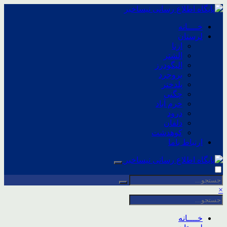
خــــانه
لرستان
ازنا
الشتر
الیگودرز
بروجرد
پلدختر
چگنی
خرم آباد
درود
دلفان
کوهدشت
ارتباط باما
×
خــــانه