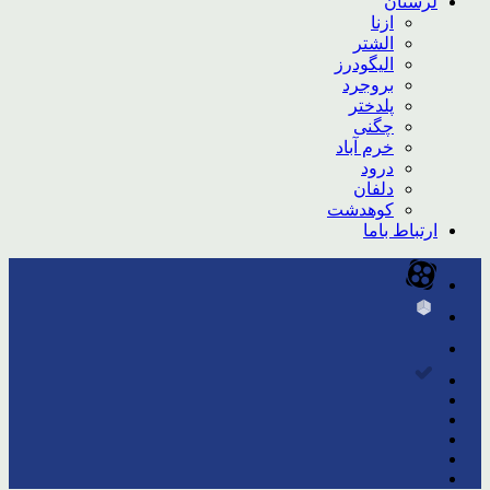
لرستان
ازنا
الشتر
الیگودرز
بروجرد
پلدختر
چگنی
خرم آباد
درود
دلفان
کوهدشت
ارتباط باما