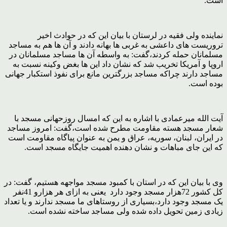
است.
نماینده ولی فقیه در لرستان با بیان این که در حوادث اخیر
تروریست های داعشی به غربی ها بهانه دادند و آن ها هم به مساجد
مسلمانان حمله کردند،گفت: به واسطه آن ها مساجد مسلمانان در
اروپا و آمریکا تخریب شد که نشان داد این ها بغض وکینه نسبت به
مساجد دارند چراکه مساجد بزرگترین مانع برای نفوذ استکبار جهانی
بوده است.
آیت الله میرعمادی با اشاره به این که امسال روزحهانی مسجد با
شعار مسجد هسته مقاومت مطرح شده است،گفت: امروز مساجد
در ایران، لبنان، سوریه، عراق و یمن به عنوان پیاگاه مقاومت است
که این جای مباهات و نشان دهنده اهمیت جایگاه مسجد است.
وی با بیان این که در استان با کمبود مسجد مواجهه هستیم، گفت: در
کل کشور 72هزار مسجد وجود دارد یعنی به ازای هر هزارو 41نفر
یک مسجد وجود دارد،بسیاری از روستاهای ما مسجد ندارند و یا تعداد
زیادی زمین تحویل داده شده ولی مساجد ساخته نشده است.