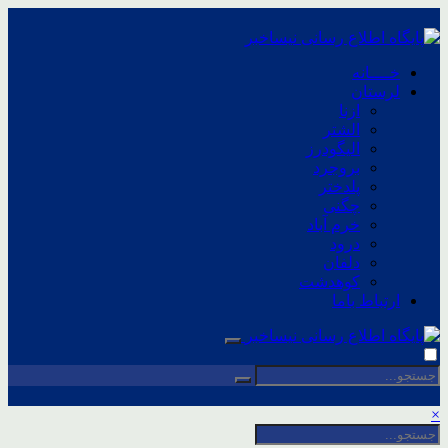
خــــانه
لرستان
ازنا
الشتر
الیگودرز
بروجرد
پلدختر
چگنی
خرم آباد
درود
دلفان
کوهدشت
ارتباط باما
×