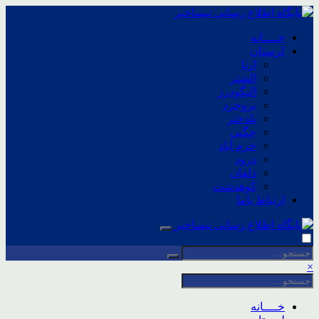
خــــانه
لرستان
ازنا
الشتر
الیگودرز
بروجرد
پلدختر
چگنی
خرم آباد
درود
دلفان
کوهدشت
ارتباط باما
×
خــــانه