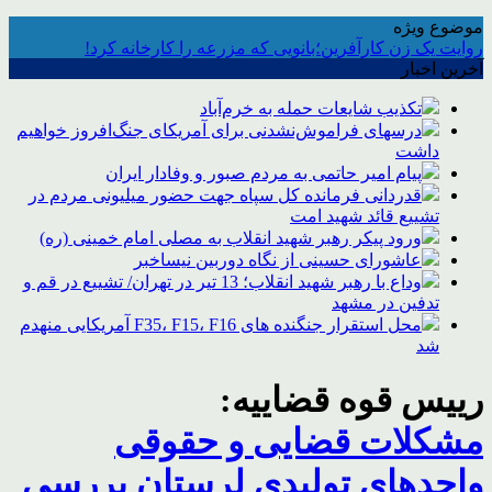
موضوع ویژه
روایت یک زن کارآفرین؛بانویی که مزرعه را کارخانه کرد!
آخرین اخبار
تکذیب شایعات حمله به خرم‌آباد
درسهای فراموش‌نشدنی برای آمریکای جنگ‌افروز خواهیم
داشت
پیام امیر حاتمی به مردم صبور و وفادار ایران
قدردانی فرمانده کل سپاه جهت حضور میلیونی مردم در
تشییع قائد شهید امت
ورود پیکر رهبر شهید انقلاب به مصلی امام خمینی (ره)
عاشورای حسینی از نگاه دوربین نیساخبر
وداع با رهبر شهید انقلاب؛ 13 تیر در تهران/ تشییع در قم و
تدفین در مشهد
محل استقرار جنگنده های F35، F15، F16 آمریکایی منهدم
شد
رییس قوه قضاییه:
مشکلات قضایی و حقوقی
واحدهای تولیدی لرستان بررسی