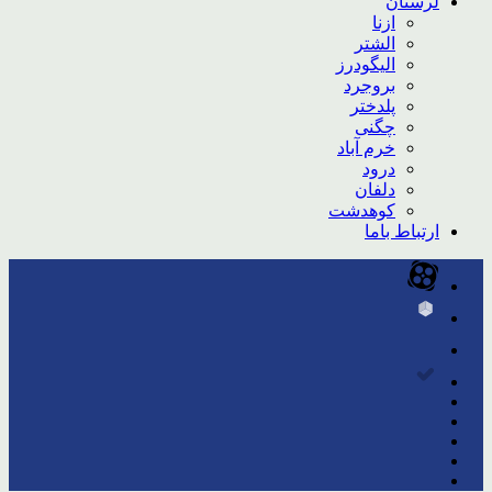
لرستان
ازنا
الشتر
الیگودرز
بروجرد
پلدختر
چگنی
خرم آباد
درود
دلفان
کوهدشت
ارتباط باما