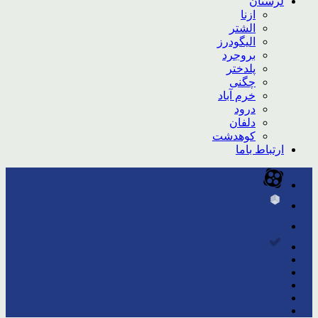
لرستان
ازنا
الشتر
الیگودرز
بروجرد
پلدختر
چگنی
خرم آباد
درود
دلفان
کوهدشت
ارتباط باما