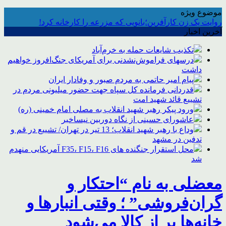
موضوع ویژه
روایت یک زن کارآفرین؛بانویی که مزرعه را کارخانه کرد!
آخرین اخبار
تکذیب شایعات حمله به خرم‌آباد
درسهای فراموش‌نشدنی برای آمریکای جنگ‌افروز خواهیم
داشت
پیام امیر حاتمی به مردم صبور و وفادار ایران
قدردانی فرمانده کل سپاه جهت حضور میلیونی مردم در
تشییع قائد شهید امت
ورود پیکر رهبر شهید انقلاب به مصلی امام خمینی (ره)
عاشورای حسینی از نگاه دوربین نیساخبر
وداع با رهبر شهید انقلاب؛ 13 تیر در تهران/ تشییع در قم و
تدفین در مشهد
محل استقرار جنگنده های F35، F15، F16 آمریکایی منهدم
شد
معضلی به نام “احتکار و
گران‌فروشی” ؛ وقتی انبارها و
خانه‌ها پر از کالا می‌شود