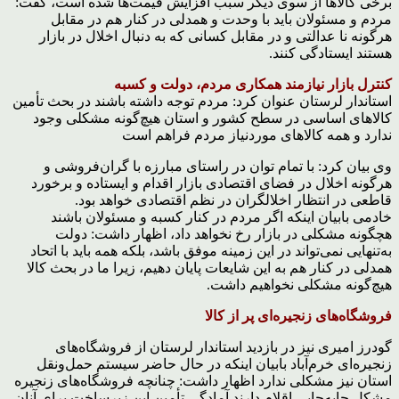
برخی کالاها از سوی دیگر سبب افزایش قیمت‌ها شده است، گفت:
مردم و مسئولان باید با وحدت و همدلی در کنار هم در مقابل
هرگونه نا عدالتی و در مقابل کسانی که به دنبال اخلال در بازار
هستند ایستادگی کنند.
کنترل بازار نیازمند همکاری مردم، دولت و کسبه
استاندار لرستان عنوان کرد: مردم توجه داشته باشند در بحث تأمین
کالاهای اساسی در سطح کشور و استان هیچ‌گونه مشکلی وجود
ندارد و همه کالاهای موردنیاز مردم فراهم است
وی بیان کرد: با تمام توان در راستای مبارزه با گران‌فروشی و
هرگونه اخلال در فضای اقتصادی بازار اقدام و ایستاده و برخورد
قاطعی در انتظار اخلالگران در نظم اقتصادی خواهد بود.
خادمی بابیان اینکه اگر مردم در کنار کسبه و مسئولان باشند
هچگونه مشکلی در بازار رخ نخواهد داد، اظهار داشت: دولت
به‌تنهایی نمی‌تواند در این زمینه موفق باشد، بلکه همه باید با اتحاد
همدلی در کنار هم به این شایعات پایان دهیم، زیرا ما در بحث کالا
هیچ‌گونه مشکلی نخواهیم داشت.
فروشگاه‌های زنجیره‌ای پر از کالا
گودرز امیری نیز در بازدید استاندار لرستان از فروشگاه‌های
زنجیره‌ای خرم‌آباد بابیان اینکه در حال حاضر سیستم حمل‌ونقل
استان نیز مشکلی ندارد اظهار داشت: چنانچه فروشگاه‌های زنجیره
مشکل جابه‌جایی اقلام دارند آمادگی تأمین این زیرساخت برای آنان