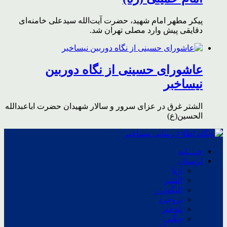
پیکر مطهر امام شهید،‌ حضرت آیت‌الله سیدعلی خامنه‌ای
دقایقی پیش وارد مصلی تهران شد.
عاشورای حسینی از نگاه دوربین
نیساخبر
الشتر غرق در عزای سرور و سالار شهیدان حضرت اباعبدالله
الحسین(ع)
خــــانه
لرستان
ازنا
الشتر
الیگودرز
بروجرد
پلدختر
چگنی