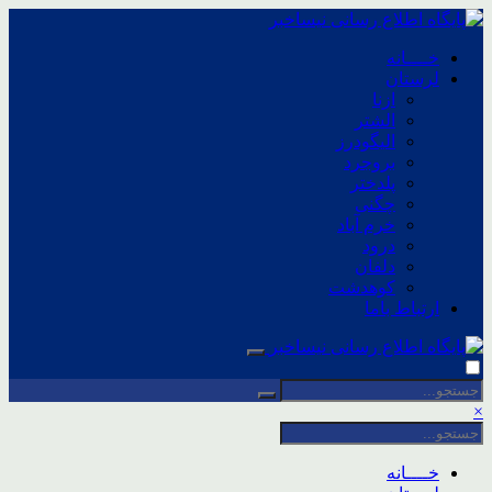
خــــانه
لرستان
ازنا
الشتر
الیگودرز
بروجرد
پلدختر
چگنی
خرم آباد
درود
دلفان
کوهدشت
ارتباط باما
×
خــــانه