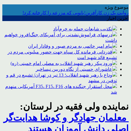
موضوع ویژه
روایت یک زن کارآفرین؛بانویی که مزرعه را کارخانه کرد!
آخرین اخبار
تکذیب شایعات حمله به خرم‌آباد
درسهای فراموش‌نشدنی برای آمریکای جنگ‌افروز خواهیم
داشت
پیام امیر حاتمی به مردم صبور و وفادار ایران
قدردانی فرمانده کل سپاه جهت حضور میلیونی مردم در
تشییع قائد شهید امت
ورود پیکر رهبر شهید انقلاب به مصلی امام خمینی (ره)
عاشورای حسینی از نگاه دوربین نیساخبر
وداع با رهبر شهید انقلاب؛ 13 تیر در تهران/ تشییع در قم و
تدفین در مشهد
محل استقرار جنگنده های F35، F15، F16 آمریکایی منهدم
شد
نماینده ولی فقیه در لرستان:
معلمان جهادگر و کوشا هدایت‌گر
اصلی دانش آموزان هستند