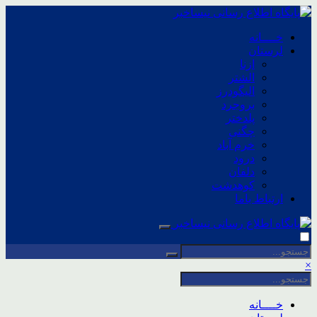
خــــانه
لرستان
ازنا
الشتر
الیگودرز
بروجرد
پلدختر
چگنی
خرم آباد
درود
دلفان
کوهدشت
ارتباط باما
×
خــــانه