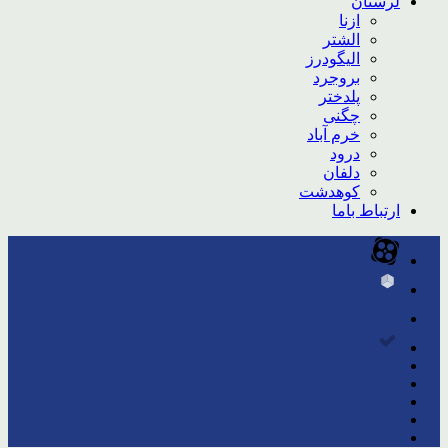
لرستان
ازنا
الشتر
الیگودرز
بروجرد
پلدختر
چگنی
خرم آباد
درود
دلفان
کوهدشت
ارتباط باما