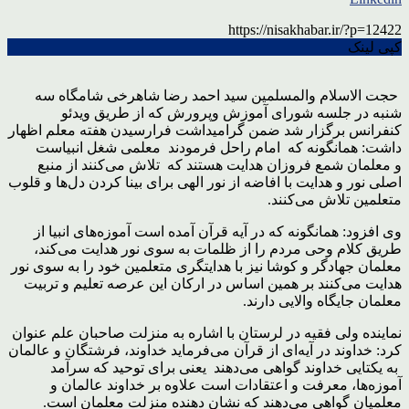
https://nisakhabar.ir/?p=12422
کپی لینک
حجت الاسلام والمسلمین سید احمد رضا شاهرخی شامگاه سه
شنبه در جلسه شورای آموزش وپرورش که از طریق ویدئو
کنفرانس برگزار شد ضمن گرامیداشت فرارسیدن هفته معلم اظهار
داشت: همانگونه که امام راحل فرمودند معلمی شغل انبیاست
و معلمان شمع فروزان هدایت هستند که تلاش می‌کنند از منبع
اصلی نور و هدایت با افاضه از نور الهی برای بینا کردن دل‌ها و قلوب
متعلمین تلاش می‌کنند.
وی افزود: همانگونه که در آیه قرآن آمده است آموزه‌های انبیا از
طریق کلام وحی مردم را از ظلمات به سوی نور هدایت می‌کند،
معلمان جهادگر و کوشا نیز با هدایتگری متعلمین خود را به سوی نور
هدایت می‌کنند بر همین اساس در ارکان این عرصه تعلیم و تربیت
معلمان جایگاه والایی دارند.
نماینده ولی فقیه در لرستان با اشاره به منزلت صاحبان علم عنوان
کرد: خداوند در آیه‌ای از قرآن می‌فرماید خداوند، فرشتگان و عالمان
به یکتایی خداوند گواهی می‌دهند یعنی برای توحید که سرآمد
آموزه‌ها، معرفت و اعتقادات است علاوه بر خداوند عالمان و
معلمیان گواهی می‌دهند که نشان دهنده منزلت معلمان است.