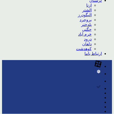
لرستان
ازنا
الشتر
الیگودرز
بروجرد
پلدختر
چگنی
خرم آباد
درود
دلفان
کوهدشت
ارتباط باما