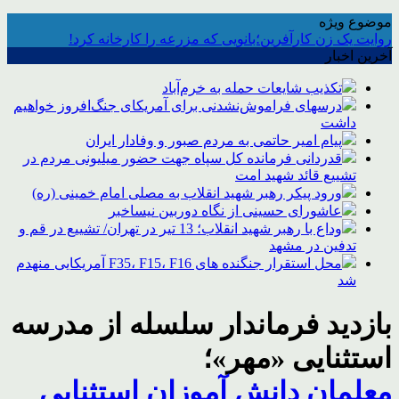
موضوع ویژه
روایت یک زن کارآفرین؛بانویی که مزرعه را کارخانه کرد!
آخرین اخبار
تکذیب شایعات حمله به خرم‌آباد
درسهای فراموش‌نشدنی برای آمریکای جنگ‌افروز خواهیم
داشت
پیام امیر حاتمی به مردم صبور و وفادار ایران
قدردانی فرمانده کل سپاه جهت حضور میلیونی مردم در
تشییع قائد شهید امت
ورود پیکر رهبر شهید انقلاب به مصلی امام خمینی (ره)
عاشورای حسینی از نگاه دوربین نیساخبر
وداع با رهبر شهید انقلاب؛ 13 تیر در تهران/ تشییع در قم و
تدفین در مشهد
محل استقرار جنگنده های F35، F15، F16 آمریکایی منهدم
شد
بازدید فرماندار سلسله از مدرسه
استثنایی «مهر»؛
معلمان دانش آموزان استثنایی