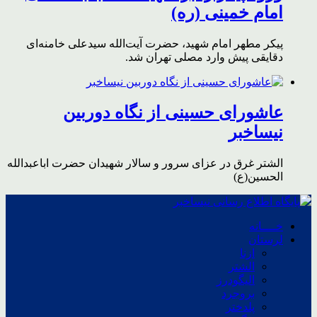
امام خمینی (ره)
پیکر مطهر امام شهید،‌ حضرت آیت‌الله سیدعلی خامنه‌ای
دقایقی پیش وارد مصلی تهران شد.
عاشورای حسینی از نگاه دوربین
نیساخبر
الشتر غرق در عزای سرور و سالار شهیدان حضرت اباعبدالله
الحسین(ع)
خــــانه
لرستان
ازنا
الشتر
الیگودرز
بروجرد
پلدختر