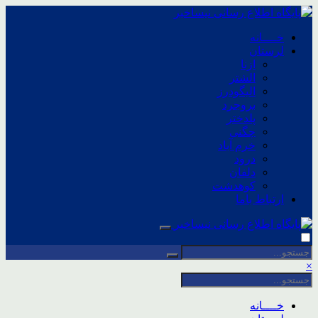
خــــانه
لرستان
ازنا
الشتر
الیگودرز
بروجرد
پلدختر
چگنی
خرم آباد
درود
دلفان
کوهدشت
ارتباط باما
×
خــــانه