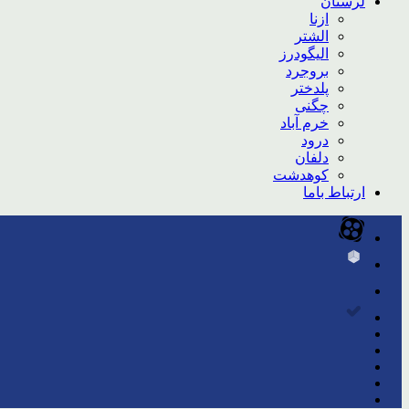
لرستان
ازنا
الشتر
الیگودرز
بروجرد
پلدختر
چگنی
خرم آباد
درود
دلفان
کوهدشت
ارتباط باما