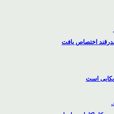
درقند اختصاص یافت
ریکایی است