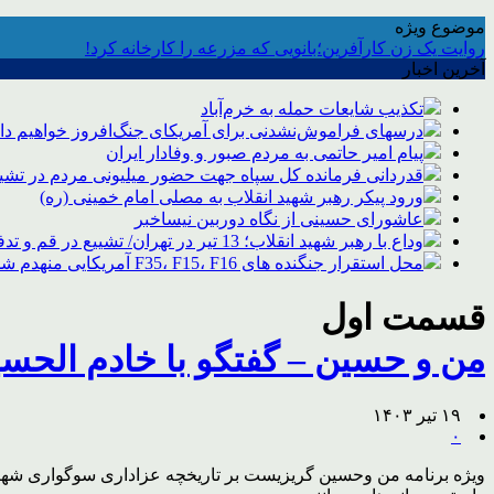
موضوع ویژه
روایت یک زن کارآفرین؛بانویی که مزرعه را کارخانه کرد!
آخرین اخبار
تکذیب شایعات حمله به خرم‌آباد
درسهای فراموش‌نشدنی برای آمریکای جنگ‌افروز خواهیم د
پیام امیر حاتمی به مردم صبور و وفادار ایران
قدردانی فرمانده کل سپاه جهت حضور میلیونی مردم در تشیی
ورود پیکر رهبر شهید انقلاب به مصلی امام خمینی (ره)
عاشورای حسینی از نگاه دوربین نیساخبر
وداع با رهبر شهید انقلاب؛ 13 تیر در تهران/ تشییع در قم و تدفین در مشهد
محل استقرار جنگنده های F35، F15، F16 آمریکایی منهدم شد
قسمت اول
من و حسین – گفتگو با خادم الحس
۱۹ تیر ۱۴۰۳
۰
ویژه برنامه من وحسین گریزیست بر تاریخچه عزاداری سوگواری شهرس