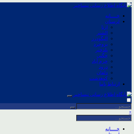
خــــانه
لرستان
ازنا
الشتر
الیگودرز
بروجرد
پلدختر
چگنی
خرم آباد
درود
دلفان
کوهدشت
ارتباط باما
×
خــــانه