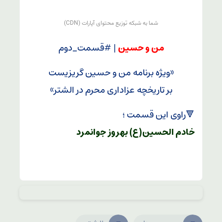
من و حسین
| #قسمت_دوم
«ویژه برنامه من و حسین گریزیست
بر تاریخچه عزاداری محرم در الشتر»
🔻راوی این قسمت ؛
خادم الحسین(ع) بهروز جوانمرد