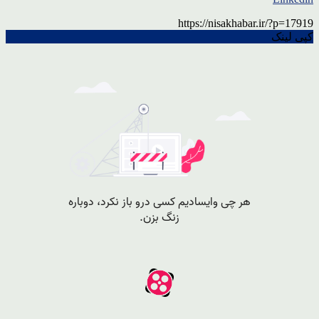
https://nisakhabar.ir/?p=17919
کپی لینک