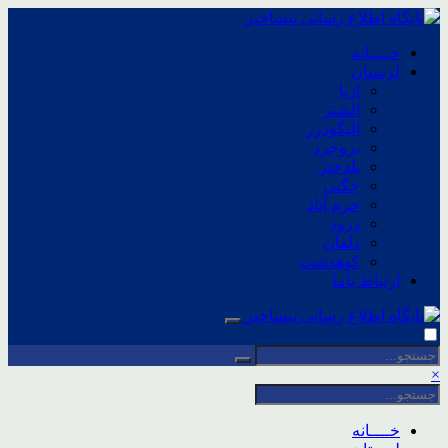
خــــانه
لرستان
ازنا
الشتر
الیگودرز
بروجرد
پلدختر
چگنی
خرم آباد
درود
دلفان
کوهدشت
ارتباط باما
×
خــــانه