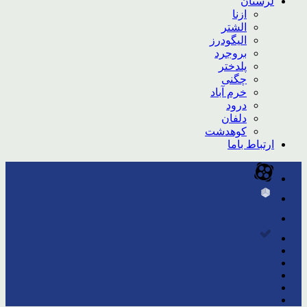
لرستان
ازنا
الشتر
الیگودرز
بروجرد
پلدختر
چگنی
خرم آباد
درود
دلفان
کوهدشت
ارتباط باما