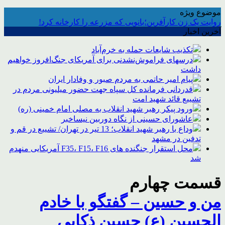
موضوع ویژه
روایت یک زن کارآفرین؛بانویی که مزرعه را کارخانه کرد!
آخرین اخبار
تکذیب شایعات حمله به خرم‌آباد
درسهای فراموش‌نشدنی برای آمریکای جنگ‌افروز خواهیم
داشت
پیام امیر حاتمی به مردم صبور و وفادار ایران
قدردانی فرمانده کل سپاه جهت حضور میلیونی مردم در
تشییع قائد شهید امت
ورود پیکر رهبر شهید انقلاب به مصلی امام خمینی (ره)
عاشورای حسینی از نگاه دوربین نیساخبر
وداع با رهبر شهید انقلاب؛ 13 تیر در تهران/ تشییع در قم و
تدفین در مشهد
محل استقرار جنگنده های F35، F15، F16 آمریکایی منهدم
شد
قسمت چهارم
من و حسین – گفتگو با خادم
الحسین (ع) حسین ذکایی