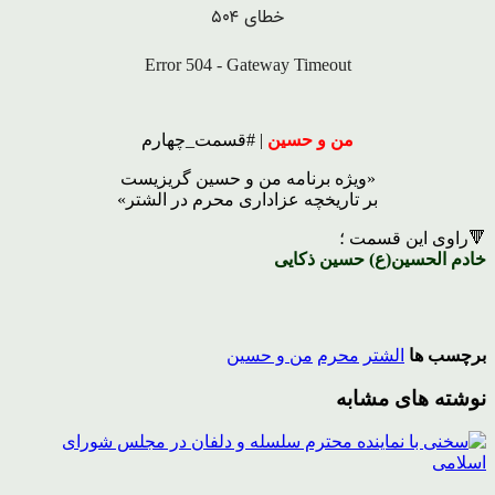
من و حسین
| #قسمت_چهارم
«ویژه برنامه من و حسین گریزیست
بر تاریخچه عزاداری محرم در الشتر»
🔻راوی این قسمت ؛
خادم الحسین(ع) حسین ذکایی
برچسب ها
الشتر
محرم
من و حسین
نوشته های مشابه