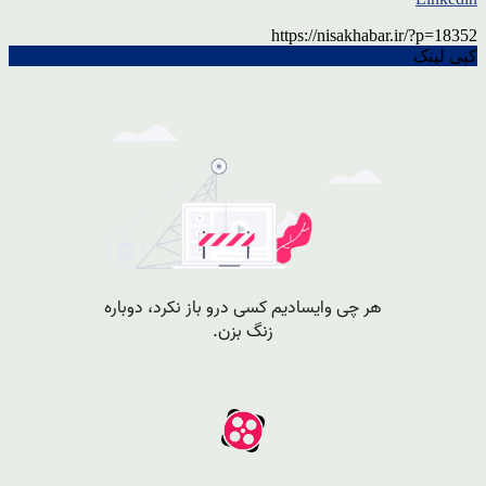
https://nisakhabar.ir/?p=18352
کپی لینک