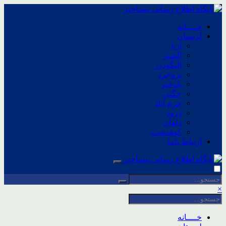
خــــانه
لرستان
ازنا
الشتر
الیگودرز
بروجرد
پلدختر
چگنی
خرم آباد
درود
دلفان
کوهدشت
ارتباط باما
×
خــــانه