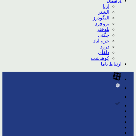
لرستان
ازنا
الشتر
الیگودرز
بروجرد
پلدختر
چگنی
خرم آباد
درود
دلفان
کوهدشت
ارتباط باما