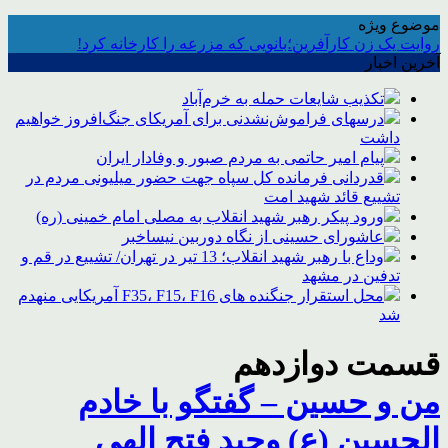
موضوع ویژه
روایت یک زن کارآفرین؛بانویی که مزرعه را کارخانه کرد!
آخرین اخبار
تکذیب شایعات حمله به خرم‌آباد
درسهای فراموش‌نشدنی برای آمریکای جنگ‌افروز خواهیم
داشت
پیام امیر حاتمی به مردم صبور و وفادار ایران
قدردانی فرمانده کل سپاه جهت حضور میلیونی مردم در
تشییع قائد شهید امت
ورود پیکر رهبر شهید انقلاب به مصلی امام خمینی (ره)
عاشورای حسینی از نگاه دوربین نیساخبر
وداع با رهبر شهید انقلاب؛ 13 تیر در تهران/ تشییع در قم و
تدفین در مشهد
محل استقرار جنگنده های F35، F15، F16 آمریکایی منهدم
شد
قسمت دوازدهم
من و حسین – گفتگو با خادم
الحسین (ع) وحید فتح الهی