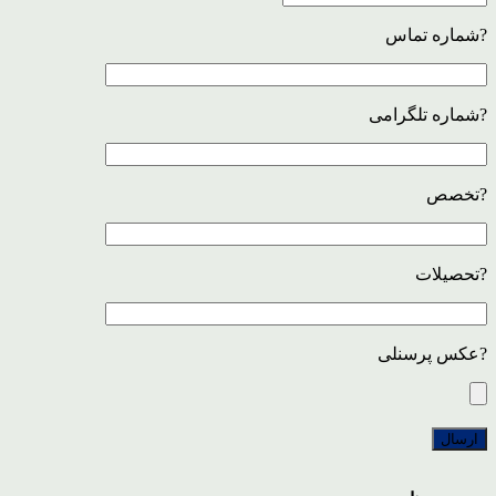
?شماره تماس
?شماره تلگرامی
?تخصص
?تحصیلات
?عکس پرسنلی