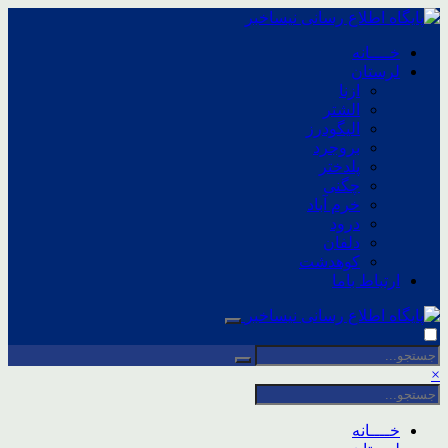
خــــانه
لرستان
ازنا
الشتر
الیگودرز
بروجرد
پلدختر
چگنی
خرم آباد
درود
دلفان
کوهدشت
ارتباط باما
×
خــــانه