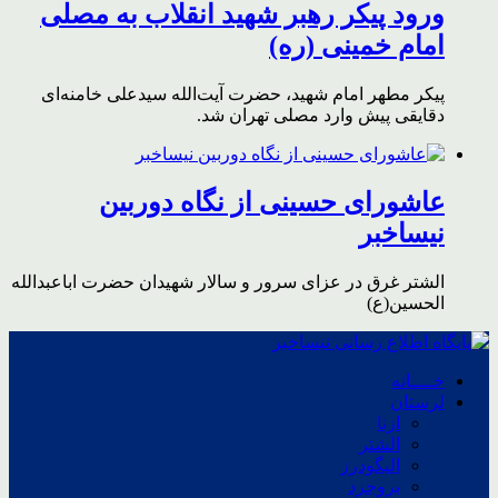
ورود پیکر رهبر شهید انقلاب به مصلی
امام خمینی (ره)
پیکر مطهر امام شهید،‌ حضرت آیت‌الله سیدعلی خامنه‌ای
دقایقی پیش وارد مصلی تهران شد.
عاشورای حسینی از نگاه دوربین
نیساخبر
الشتر غرق در عزای سرور و سالار شهیدان حضرت اباعبدالله
الحسین(ع)
خــــانه
لرستان
ازنا
الشتر
الیگودرز
بروجرد