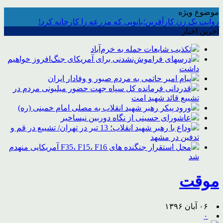
موضوع ویژه
روایت یک زن کارآفرین؛بانویی که مزرعه را کارخانه کرد!
آخرین اخبار
تکذیب شایعات حمله به خرم‌آباد
درسهای فراموش‌نشدنی برای آمریکای جنگ‌افروز خواهیم
داشت
پیام امیر حاتمی به مردم صبور و وفادار ایران
قدردانی فرمانده کل سپاه جهت حضور میلیونی مردم در
تشییع قائد شهید امت
ورود پیکر رهبر شهید انقلاب به مصلی امام خمینی (ره)
عاشورای حسینی از نگاه دوربین نیساخبر
وداع با رهبر شهید انقلاب؛ 13 تیر در تهران/ تشییع در قم و
تدفین در مشهد
محل استقرار جنگنده های F35، F15، F16 آمریکایی منهدم
شد
موقت
۰۶ آبان ۱۳۹۶
۰