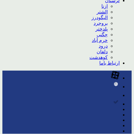
لرستان
ازنا
الشتر
الیگودرز
بروجرد
پلدختر
چگنی
خرم آباد
درود
دلفان
کوهدشت
ارتباط باما