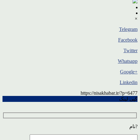
×
Telegram
Facebook
Twitter
Whatsapp
+Google
Linkedin
https://nisakhabar.ir/?p=6477
کپی لینک
?نام