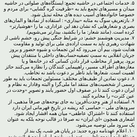
۵. خدمات اجتماعی در حاشیه تجمع: ایستگاه‌های صلواتی در حاشیه
میدان و مسیرهای تجمع باید به «ظرفیت گره گشایی» برای مردم و
خصوصا خانواده‌های آسیب دیده های محله تبدیل شود.
۶. بازتعریفِ سوگ به مثابه «بیداری» : استفاده از نمادها و المان‌های
بصری و شعارهایی که نشان دهد این عزاداری، ما را «هوشیارتر»
کرده است. (مانند شعار: ما را بکشید، بیدارتر می‌شویم).
۷. مدیریتِ هوشمندِ خشم:‌ در شرایط جنگی پیش رو، خشمِ ناشی از
شهادت رهبری باید به سمت اراده‌ی ملی برای تولید و مقاومت
هدایت شود، بیم آن می‌رود که این تجمعات و شیوه حضور و بروز
جریان انقلابی به سمتِ تصفیه‌حساب‌های داخلی با منتقدان پیش
برود. پرهیز از مخاطب قرار دادن کسانی که در خانه‌ها و یا
مغازه‌های اطراف مسیر، راهپیمایی کنندگان را نظاره می‌کنند حائز
اهمیت است. شعارها باید ناظر بر دعوت باشد نه تخاطب.
۸. دعوتِ نمادین از طیف‌های مختلف: مسئولین تجمعات باید به طور
رسمی از شخصیت‌های منتقد اما ملی‌گرا و البته وفادار به نظام و
ایران دعوت کنند تا در صفوف اول حضور یابند و تصویرِ «وحدت در
عین کثرت» را مخابره کنند.
۹. استفاده از هنرِ وحدت‌آفرین: به جای نوحه‌های صرفاً مذهبی، از
سرودهای ملی – حماسی که ریشه در تاریخِ قهرمانی ایران دارد
استفاده کنند تا «اشتراکِ عاطفی» میان همه اقشار ایجاد شود.
اشعاری همچون «ای ایران» نه صرفا در قالب نوحه بلکه به عنوان
یک سرود ملی توصیه می‌شود.
۱۰. اعلامِ عهدنامه دوره جدید: در پایان هر شب، یک بند از
«میثاق‌نامه آینده» ناظر بر عهد با سربلندی ایران آینده قرائت شود