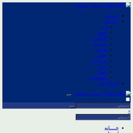
خــــانه
لرستان
ازنا
الشتر
الیگودرز
بروجرد
پلدختر
چگنی
خرم آباد
درود
دلفان
کوهدشت
ارتباط باما
×
خــــانه