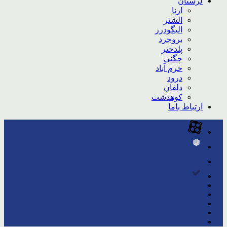
لرستان
ازنا
الشتر
الیگودرز
بروجرد
پلدختر
چگنی
خرم آباد
درود
دلفان
کوهدشت
ارتباط باما