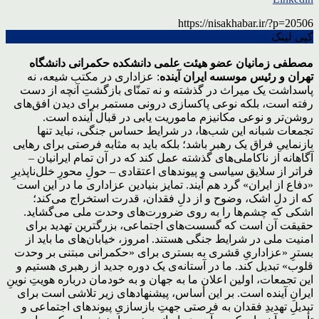
https://nisakhabar.ir/?p=20506
کپی لینک
مصطفی زمانیان عضو هیئت علمی دانشکده حکمرانی دانشگاه
تهران و رئیس موسسه ایران آینده
: عزاداری در مکتب شیعه، نه
پاسداشت یک میراث در گذشته و نه تمنّای بازگشتِ آنچه از دست
رفته است، بلکه نوعی پاکسازی درونی مستمر برای دیدن افق‌های
روشن‌تر و نوعی مکانیزم ماموریت یابی در قبال آینده است.
تجمعات شبانه این شب‌ها، در شرایط حساس جنگی، نباید تنها
بازنماییِ فراق یک رهبر باشد؛ بلکه باید به مثابه فرصتی برای رهایی
آگاهانه از ناکاملی‌های گذشته عمل کند که در آن تمام ایرانیان –
فراتر از سلایق سیاسی و پیوندهای اعتقادی – حولِ محورِ خلل‌ناپذیرِ
«دفاع از ایران» گرد هم آیند. تمایز بنیادین عزاداری ما در این است
که از دلِ اشک، وضوح و از دلِ فقدان، قدرت استخراج می‌کند؛
اشکی که چشم‌ها را به روی ضرورت‌های وحدت ملی می‌گشاید.
حقیقت آن است که گسست‌های اجتماعی، بزرگترین تهدید برای
امنیت ملی در شرایط جنگی هستند. امروز، خیابان‌های ما باید از
بسترِ «عزاداریِ قشری به بستری برای «حکمرانی مبتنی بر وحدت
قلوب» تبدیل کند. ما در آستانه‌ی یک دوره جدید از رهبری هستیم و
این تجمعات، اولین اعلان ما به جهان و به خودمان درباره هویتِ نوینِ
ایرانِ آینده است. بر این أساس، پیشنهادهای زیر تلاشی است برای
تبدیلِ تهدیدِ فقدان به فرصتی جهتِ بازسازیِ پیوندهای اجتماعی و