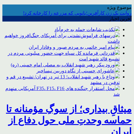
موضوع ویژه
روایت یک زن کارآفرین؛بانویی که مزرعه را کارخانه کرد!
آخرین اخبار
تکذیب شایعات حمله به خرم‌آباد
درسهای فراموش‌نشدنی برای آمریکای جنگ‌افروز خواهیم
داشت
پیام امیر حاتمی به مردم صبور و وفادار ایران
قدردانی فرمانده کل سپاه جهت حضور میلیونی مردم در
تشییع قائد شهید امت
ورود پیکر رهبر شهید انقلاب به مصلی امام خمینی (ره)
عاشورای حسینی از نگاه دوربین نیساخبر
وداع با رهبر شهید انقلاب؛ 13 تیر در تهران/ تشییع در قم و
تدفین در مشهد
محل استقرار جنگنده های F35، F15، F16 آمریکایی منهدم
شد
میثاقِ بیداری؛ از سوگِ مؤمنانه تا
حماسه وحدتِ ملی حول دفاع از
ایران