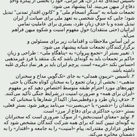
تأسیس آینده‌ای که در آن، هر ایرانی، خود را بخشی از پیکره‌ واحدِ
دفاع از میهن می‌بیند. لذا پیشنهاد می شود:
تجمعات شبانه به “سنگرِ انسجام ملی” و “کانونِ اقتدارِ تمدنی” تبدیل
شود؛ جایی که سوگِ شخصی به تعهدِ ملی برای صیانت از ایران
تبدیل شده و با حذفِ زبانِ طرد، بستری برای عاملیتِ تمامیِ
ایرانیان (حتی منتقدان) حولِ مفهومِ امنیت و شکوهِ میهن فراهم
می‌آید.
بر این أساس ملاحظات و اقدامات زیر برای مسئولین و
برگزارکنندگان تجمعات شبانه پیشنهاد می شود:
۱. تغییر بستر از «تجمعِ پیروان» به «پناهگاهِ ملی» : طراحی و زبانِ
حاکم بر تجمعات باید به گونه‌ای باشد که یک منتقد یا فردِ غیرمذهبی
احساس نکند «غریبه» است. پرچم ایران باید بر هر نمادِ دیگری غلبه
داشته باشد.
۲. تأسیس «تریبونِ همدلی» به جای «تک‌گوییِ مداح و سخنران
مذهبی» : بخشی از زمان تجمع را به سخنانِ کوتاهِ نخبگان یا حتی
چهره‌های مورد احترامِ طبقه متوسط اختصاص دهید که بر مفهوم
«ایران برای همه» و ضرورتِ امنیت در شرایط جنگی تأکید می‌کنند.
۳. حذفِ زبانِ طرد و دوقطبی‌ساز: اکیداً از شعارها یا سخنانی که
منتقدان را «دشمن» یا «بی‌بصیرت» می‌نامد پرهیز شود. بسترِ فعلی،
بسترِ «جذبِ حداکثری برای دفاع از مرز» است.
۴. تولیدِ «معنایِ امنیت‌بخش» از سوگ: ضروری است که سخنرانان
به گونه‌ای تبیین کنند که برای همه شرکت کنندگان مشخص شود که
چطور عزاداریِ مقتدرانه، پیامِ «امنیت» را به جامعه و «اقتدار» را به
دشمنان مخابره می‌کند.