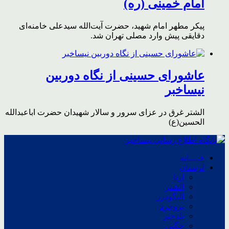
امام خمینی (ره)
پیکر مطهر امام شهید،‌ حضرت آیت‌الله سیدعلی خامنه‌ای
دقایقی پیش وارد مصلی تهران شد.
عاشورای حسینی از نگاه دوربین
نیساخبر
الشتر غرق در عزای سرور و سالار شهیدان حضرت اباعبدالله
الحسین(ع)
خــــانه
لرستان
ازنا
الشتر
الیگودرز
بروجرد
پلدختر
چگنی