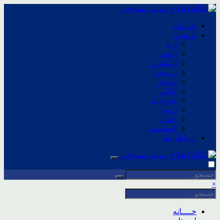
خــــانه
لرستان
ازنا
الشتر
الیگودرز
بروجرد
پلدختر
چگنی
خرم آباد
درود
دلفان
کوهدشت
ارتباط باما
×
خــــانه