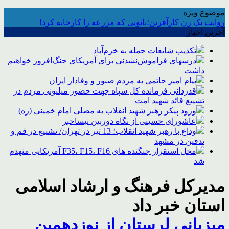
موضوع ویژه
روایت یک زن کارآفرین؛بانویی که مزرعه را کارخانه کرد!
آخرین اخبار
تکذیب شایعات حمله به خرم‌آباد
درسهای فراموش‌نشدنی برای آمریکای جنگ‌افروز خواهیم
داشت
پیام امیر حاتمی به مردم صبور و وفادار ایران
قدردانی فرمانده کل سپاه جهت حضور میلیونی مردم در
تشییع قائد شهید امت
ورود پیکر رهبر شهید انقلاب به مصلی امام خمینی (ره)
عاشورای حسینی از نگاه دوربین نیساخبر
وداع با رهبر شهید انقلاب؛ 13 تیر در تهران/ تشییع در قم و
تدفین در مشهد
محل استقرار جنگنده های F35، F15، F16 آمریکایی منهدم
شد
مدیرکل فرهنگ و ارشاد اسلامی
استان خبر داد
میزبانی لرستان از نوزدهمین