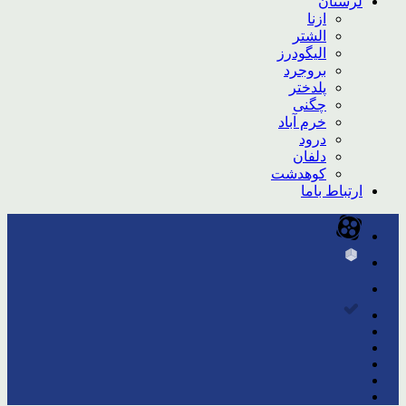
لرستان
ازنا
الشتر
الیگودرز
بروجرد
پلدختر
چگنی
خرم آباد
درود
دلفان
کوهدشت
ارتباط باما