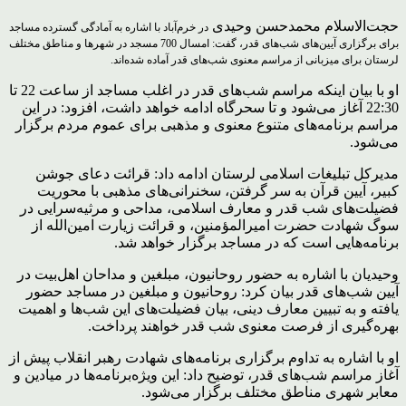
حجت‌الاسلام محمدحسن وحیدی
در خرم‌آباد با اشاره به آمادگی گسترده مساجد
برای برگزاری آیین‌های شب‌های قدر، گفت: امسال 700 مسجد در شهرها و مناطق مختلف
لرستان برای میزبانی از مراسم معنوی شب‌های قدر آماده شده‌اند.
او با بیان اینکه مراسم شب‌های قدر در اغلب مساجد از ساعت 22 تا
22:30 آغاز می‌شود و تا سحرگاه ادامه خواهد داشت، افزود: در این
مراسم برنامه‌های متنوع معنوی و مذهبی برای عموم مردم برگزار
می‌شود.
مدیرکل تبلیغات اسلامی لرستان ادامه داد: قرائت دعای جوشن
کبیر، آیین قرآن به سر گرفتن، سخنرانی‌های مذهبی با محوریت
فضیلت‌های شب قدر و معارف اسلامی، مداحی و مرثیه‌سرایی در
سوگ شهادت حضرت امیرالمؤمنین، و قرائت زیارت امین‌الله از
برنامه‌هایی است که در مساجد برگزار خواهد شد.
وحیدیان با اشاره به حضور روحانیون، مبلغین و مداحان اهل‌بیت در
آیین شب‌های قدر بیان کرد: روحانیون و مبلغین در مساجد حضور
یافته و به تبیین معارف دینی، بیان فضیلت‌های این شب‌ها و اهمیت
بهره‌گیری از فرصت معنوی شب قدر خواهند پرداخت.
او با اشاره به تداوم برگزاری برنامه‌های شهادت رهبر انقلاب پیش از
آغاز مراسم شب‌های قدر، توضیح داد: این ویژه‌برنامه‌ها در میادین و
معابر شهری مناطق مختلف برگزار می‌شود.