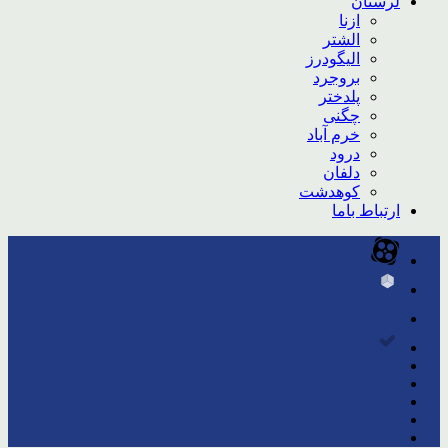
لرستان
ازنا
الشتر
الیگودرز
بروجرد
پلدختر
چگنی
خرم آباد
درود
دلفان
کوهدشت
ارتباط باما