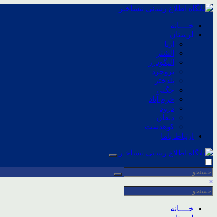
خــــانه
لرستان
ازنا
الشتر
الیگودرز
بروجرد
پلدختر
چگنی
خرم آباد
درود
دلفان
کوهدشت
ارتباط باما
×
خــــانه