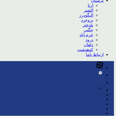
لرستان
ازنا
الشتر
الیگودرز
بروجرد
پلدختر
چگنی
خرم آباد
درود
دلفان
کوهدشت
ارتباط باما