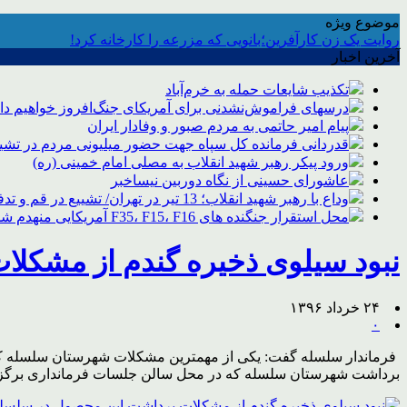
موضوع ویژه
روایت یک زن کارآفرین؛بانویی که مزرعه را کارخانه کرد!
آخرین اخبار
تکذیب شایعات حمله به خرم‌آباد
درسهای فراموش‌نشدنی برای آمریکای جنگ‌افروز خواهیم د
پیام امیر حاتمی به مردم صبور و وفادار ایران
قدردانی فرمانده کل سپاه جهت حضور میلیونی مردم در تشیی
ورود پیکر رهبر شهید انقلاب به مصلی امام خمینی (ره)
عاشورای حسینی از نگاه دوربین نیساخبر
وداع با رهبر شهید انقلاب؛ 13 تیر در تهران/ تشییع در قم و تدفین در مشهد
محل استقرار جنگنده های F35، F15، F16 آمریکایی منهدم شد
نبود سیلوی ذخیره گندم از مشکل
۲۴ خرداد ۱۳۹۶
۰
فرماندار سلسله گفت: یکی از مهمترین مشکلات شهرستان سلسله که 
برداشت شهرستان سلسله که در محل سالن جلسات فرمانداری برگزار 