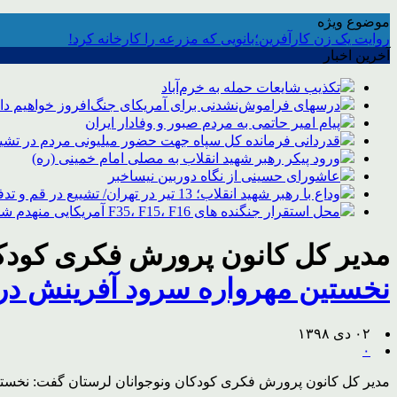
موضوع ویژه
روایت یک زن کارآفرین؛بانویی که مزرعه را کارخانه کرد!
آخرین اخبار
تکذیب شایعات حمله به خرم‌آباد
درسهای فراموش‌نشدنی برای آمریکای جنگ‌افروز خواهیم د
پیام امیر حاتمی به مردم صبور و وفادار ایران
قدردانی فرمانده کل سپاه جهت حضور میلیونی مردم در تشیی
ورود پیکر رهبر شهید انقلاب به مصلی امام خمینی (ره)
عاشورای حسینی از نگاه دوربین نیساخبر
وداع با رهبر شهید انقلاب؛ 13 تیر در تهران/ تشییع در قم و تدفین در مشهد
محل استقرار جنگنده های F35، F15، F16 آمریکایی منهدم شد
مدیر کل کانون پرورش فکری کودکا
نخستین مهرواره سرود آفرینش در 
۰۲ دی ۱۳۹۸
۰
مدیر کل کانون پرورش فکری کودکان ونوجوانان لرستان گفت: نخستین