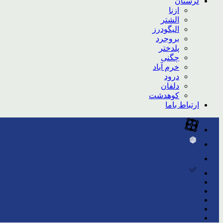
لرستان
ازنا
الشتر
الیگودرز
بروجرد
پلدختر
چگنی
خرم آباد
درود
دلفان
کوهدشت
ارتباط باما