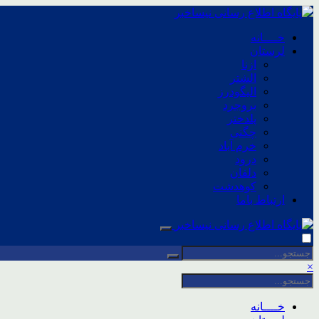
خــــانه
لرستان
ازنا
الشتر
الیگودرز
بروجرد
پلدختر
چگنی
خرم آباد
درود
دلفان
کوهدشت
ارتباط باما
×
خــــانه