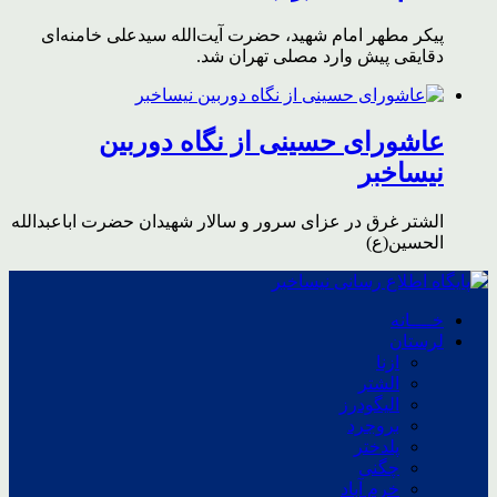
پیکر مطهر امام شهید،‌ حضرت آیت‌الله سیدعلی خامنه‌ای
دقایقی پیش وارد مصلی تهران شد.
عاشورای حسینی از نگاه دوربین
نیساخبر
الشتر غرق در عزای سرور و سالار شهیدان حضرت اباعبدالله
الحسین(ع)
خــــانه
لرستان
ازنا
الشتر
الیگودرز
بروجرد
پلدختر
چگنی
خرم آباد