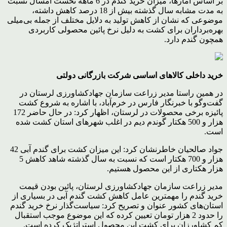
بر اساس آمارها، میزان خرید گندم در 6 ماهه نخست امسال نسبت
به مدت مشابه سال گذشته بیش از 18 درصد کاهش داشته،
موضوعی که نشان از کاهش تولید به دلایل مختلف از جمله بی‌میلی
بهره‌برداران برای کشت به دلیل نرخ پائین محصولی کاربردی
همچون گندم دارد.
خرید داخلی کالاهای اساسی شرکت بازرگانی دولتی
در همین راستا مدیر زراعت سازمان جهادکشاورزی لرستان در
گفت‌وگو با خبرنگار فارس در خرم‌آباد، با اشاره به شروع کشت
پائیزه برخی محصولات در لرستان، اظهار کرد: در حال حاضر 172
هزار و 500 هکتار گوندم دیم در اغلب شهرهای استان کشت شده
است.
جواد صالحیان خاطرنشان کرد: این میزان کشت برای گندم آبی 42
هزار و 700 هکتار است که نسبت به سال گذشته شاهد کاهش 5
هزار هکتاری از این محصول هستیم.
مدیر زراعت سازمان جهادکشاورزی لرستان، پائین بودن قیمت
خرید گندم را مهمترین عامل کاهش کشت گندم آبی در بسیاری از
استان‌های کشور عنوان و تصریح کرد: سیاست‌گذار نرخ خرید گندم
را حدود 2 هزار تومان تعیین کرده که این موضوع موجب استقبال
کم کشاورزان برای کشت این محصول استراتژیک کرده است.