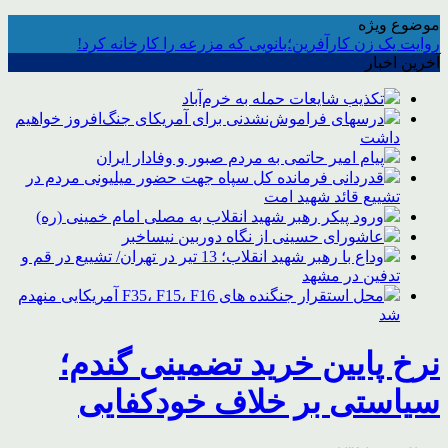
موضوع ویژه
روایت یک زن کارآفرین؛بانویی که مزرعه را کارخانه کرد!
آخرین اخبار
تکذیب شایعات حمله به خرم‌آباد
درسهای فراموش‌نشدنی برای آمریکای جنگ‌افروز خواهیم
داشت
پیام امیر حاتمی به مردم صبور و وفادار ایران
قدردانی فرمانده کل سپاه جهت حضور میلیونی مردم در
تشییع قائد شهید امت
ورود پیکر رهبر شهید انقلاب به مصلی امام خمینی (ره)
عاشورای حسینی از نگاه دوربین نیساخبر
وداع با رهبر شهید انقلاب؛ 13 تیر در تهران/ تشییع در قم و
تدفین در مشهد
محل استقرار جنگنده های F35، F15، F16 آمریکایی منهدم
شد
نرخ پایین خرید تضمینی گندم؛
سیاستی بر خلاف خودکفایی