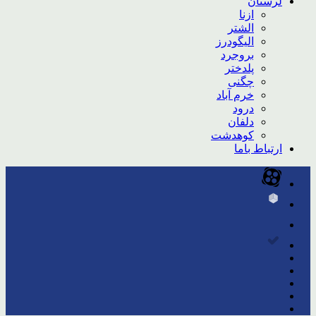
لرستان
ازنا
الشتر
الیگودرز
بروجرد
پلدختر
چگنی
خرم آباد
درود
دلفان
کوهدشت
ارتباط باما