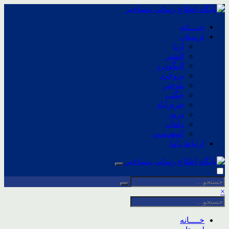
خــــانه
لرستان
ازنا
الشتر
الیگودرز
بروجرد
پلدختر
چگنی
خرم آباد
درود
دلفان
کوهدشت
ارتباط باما
×
خــــانه