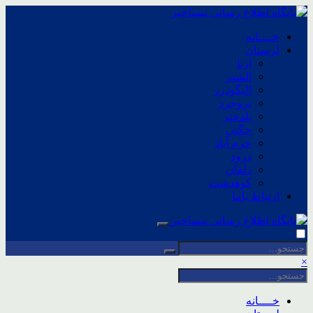
خــــانه
لرستان
ازنا
الشتر
الیگودرز
بروجرد
پلدختر
چگنی
خرم آباد
درود
دلفان
کوهدشت
ارتباط باما
×
خــــانه