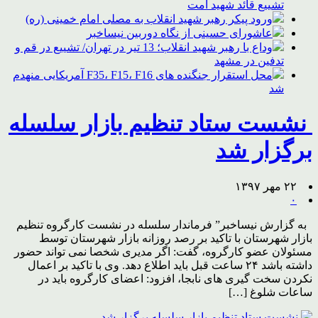
تشییع قائد شهید امت
ورود پیکر رهبر شهید انقلاب به مصلی امام خمینی (ره)
عاشورای حسینی از نگاه دوربین نیساخبر
وداع با رهبر شهید انقلاب؛ 13 تیر در تهران/ تشییع در قم و
تدفین در مشهد
محل استقرار جنگنده های F35، F15، F16 آمریکایی منهدم
شد
نشست ستاد تنظیم بازار سلسله
برگزار شد
۲۲ مهر ۱۳۹۷
۰
به گزارش نیساخبر” فرماندار سلسله در نشست کارگروه تنظیم
بازار شهرستان با تاکید بر رصد روزانه بازار شهرستان توسط
مسئولان عضو کارگروه، گفت: اگر مدیری شخصا نمی تواند حضور
داشته باشد ۲۴ ساعت قبل باید اطلاع دهد. وی با تاکید بر اعمال
نکردن سخت گیری های نابجا، افزود: اعضای کارگروه باید در
ساعات شلوغ […]