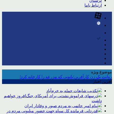
لرستان
ارتباط باما
موضوع ویژه
روایت یک زن کارآفرین؛بانویی که مزرعه را کارخانه کرد!
آخرین اخبار
تکذیب شایعات حمله به خرم‌آباد
درسهای فراموش‌نشدنی برای آمریکای جنگ‌افروز خواهیم
داشت
پیام امیر حاتمی به مردم صبور و وفادار ایران
قدردانی فرمانده کل سپاه جهت حضور میلیونی مردم در