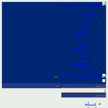
خــــانه
لرستان
ازنا
الشتر
الیگودرز
بروجرد
پلدختر
چگنی
خرم آباد
درود
دلفان
کوهدشت
ارتباط باما
×
خــــانه