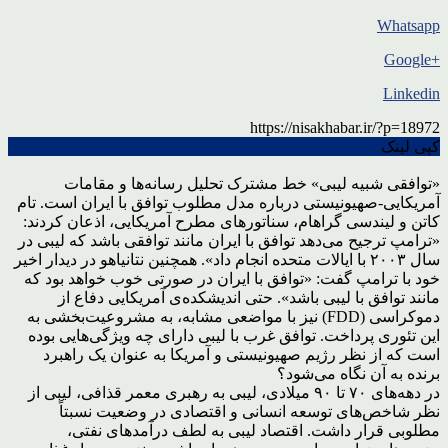
Whatsapp
+Google
Linkedin
https://nisakhabar.ir/?p=18972
کپی لینک
«توافقی شبیه لیبی» خط مشترک تحلیل رسانه‌ها و مقامات
آمریکایی-صهیونیستی درباره مدل مطلوب توافق با ایران است. تام
کاتن و لیندسی گراهام، سناتورهای مطرح آمریکایی، اذعان کردند:
«ترامپ ترجیح می‌دهد توافق با ایران مانند توافقی باشد که لیبی در
سال ۲۰۰۳ با ایالات متحده انجام داد». همچنین نتانیاهو در دیدار اخیر
خود با ترامپ گفت: «توافق با ایران در صورتی خوب خواهد بود که
مانند توافق با لیبی باشد». حتی اندیشکده‌ی آمریکایی دفاع از
دموکراسی (FDD) نیز با مواضعی مشابه، به مشروعیت‌بخشی به
این تئوری پرداخت. توافق غرب با لیبی دارای چه ویژگی‌هایی بوده
است که از نظر رژیم صهیونیستی و آمریکا به عنوان یک راهبرد
برنده به آن نگاه می‌شود؟
در دهه‌های ۷۰ تا ۹۰ میلادی، لیبی به رهبری معمر قذافی، لیبی از
نظر شاخص‌های توسعه انسانی و اقتصادی در وضعیت نسبتاً
مطلوبی قرار داشت. اقتصاد لیبی به لطف درآمدهای نفتی،