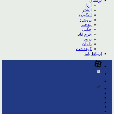
لرستان
ازنا
الشتر
الیگودرز
بروجرد
پلدختر
چگنی
خرم آباد
درود
دلفان
کوهدشت
ارتباط باما