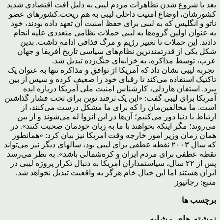
بعد با شروع شدن تظاهرات مردم لیبی به دلیل افت اقتصادی شدید
کشورشان، اوضاع امنیت داخلی لیبی به هم ریخت.کشورهای عضو
ناتو و انگلیس که به لیبی برای حفظ امنیت آن تعهد داده بودند، خود
به عنوان اولین گروه‌ها به لیبی حملات نظامی متعددی علیه انجام
دادند. این حملات تا تغییر رژیم و مرگ قذافی ادامه داشت. بدین
شکل یکی از قدرتمندترین نظام‌های سیاسی تاریخ آفریقا و جهان
عرب، توسط مذاکره، به خرابه‌ای جنگ‌زده تبدیل شد.
تجربه لیبی نشان داد که آمریکا از توافق و مذاکره تنها به عنوان یک
تاکتیک استفاده می‌کند تا رقبای خود را ضعیف کرده و سپس از بین
ببرد. استفان هاردلی، کارشناس امنیت ملی آمریکا درباره ایده
آمریکا برای لیبی گفت: «این یک ترفند نوین برای تحت فشار گذاشتن
است. ما مخالفین‌مان را که برای ما مشکل درست می‌کنند، از
ارتباط با دنیا دور می‌کنیم؛ آن‌ها در این انزوا له می‌شوند و از بین
می‌روند؛ مگر اینکه بخواهند با ما به زبان خودمان صحبت کنند». در
همان زمان وزیر امور خارجه وقت آمریکا نیز بیان کرد: «همانطور
که سال ۲۰۰۳ نقطه عطفی برای لیبی بود، سالهای دیگر نیز می‌تواند
نقطه عطفی برای مردم ایران و کره‌شمالی باشد». به نظر می‌رسد
پس از ۲۲ سال، سیاستمداران آمریکا به دنبال تکرار پروژه لیبی در
ایران هستند اما این خیال خام هرگز به واقعیت تبدیل نخواهد شد.
منبع: رجانیوز
برچسب ها
نوشته های مشابه