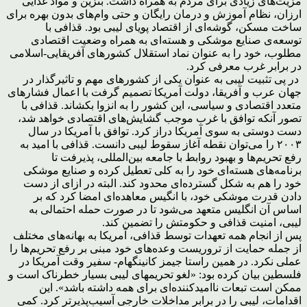
مزیت‌های زیادی برای مردم به همراه داشت. بنزین و مواد غذایی
ارزان، نظام آموزش و درمان رایگان و حتی وام‌های بدون بهره برای
ساخت مسکن، گوشه‌ای از اقتصاد پویای لیبی بود. قذافی با
توسعه‌ی صنایع موشکی و هسته‌ای به همراه وضعیت اقتصادی
مطلوب، خود را به عنوان نماد استقلال کشورهای آفریقایی-اسلامی
در برابر غرب معرفی کرد.
در پی تثبیت لیبی به عنوان یکی از کشورهای مهم و تاثیرگذار در
جهان عرب و آفریقا، دولت آمریکا تصمیم گرفت با اعمال فشارهای
متعدد اقتصادی و سیاسی، این کشور را به انزوا بکشاند. قذافی با
تصور آنکه توافق با غرب موجب گشایش‌های اقتصادی خواهد شد،
دست دوستی به سوی آمریکا دراز کرد. توافق با آمریکا در سال
۲۰۰۳ را می‌توان نقطه آغاز سقوط لیبی دانست. قذافی با امید به
رفع تحریم‌ها و بهبود روابط با جامعه بین‌المللی، پذیرفت تا
برنامه‌های هسته‌ای خود را به کلی تعطیل کرده و صنایع موشکی
خود را هم به شکل گسترده‌ای محدود کند. البته در ازای از دست
دادن قدرت موشکی خود، با انگیس معاهده‌ای امضا کرد که بر
اساس آن انگلیس متعهد می‌شود تا در صورت حمله احتمالی به
لیبی، امنیت قذافی و حکومتش را تضمین کند.
پس از انجام همه تعهدات توسط قذافی، آمریکا به بهانه‌های مختلف
از جمله حمایت از تروریست وعده‌های خود مبنی بر رفع تحریم‌ها را
عملی نکرد. در همین راستا جیمز کانینگهام- سفیر وقت آمریکا در
فلسطین بیان کرده بود: «لغو تحریمهای لیبی بسیار خطرناک است و
ممکن است تبعات ناامیدکننده‌ای برای همه داشته باشد». این
اقدامات، لیبی را در برابر مداخلات خارجی آسیب‌پذیرتر کرد. کمی