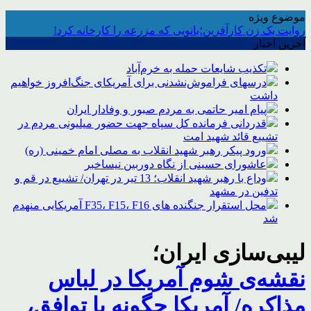
موضوع ویژه
روایت یک زن کارآفرین؛بانویی که مزرعه را کارخانه کرد!
آخرین اخبار
تکذیب شایعات حمله به خرم‌آباد
درسهای فراموش‌نشدنی برای آمریکای جنگ‌افروز خواهیم
داشت
پیام امیر حاتمی به مردم صبور و وفادار ایران
قدردانی فرمانده کل سپاه جهت حضور میلیونی مردم در
تشییع قائد شهید امت
ورود پیکر رهبر شهید انقلاب به مصلی امام خمینی (ره)
عاشورای حسینی از نگاه دوربین نیساخبر
وداع با رهبر شهید انقلاب؛ 13 تیر در تهران/ تشییع در قم و
تدفین در مشهد
محل استقرار جنگنده های F35، F15، F16 آمریکایی منهدم
شد
لیبی‌سازی ایران؛
نقشه‌ی شوم آمریکا در لباس
مذاکره/ آمریکا چگونه با توافق،