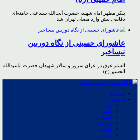
پیکر مطهر امام شهید،‌ حضرت آیت‌الله سیدعلی خامنه‌ای
دقایقی پیش وارد مصلی تهران شد.
عاشورای حسینی از نگاه دوربین
نیساخبر
الشتر غرق در عزای سرور و سالار شهیدان حضرت اباعبدالله
الحسین(ع)
خــــانه
لرستان
ازنا
الشتر
الیگودرز
بروجرد
پلدختر
چگنی