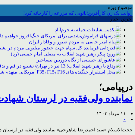
موضوع ویژه
روایت یک زن کارآفرین؛بانویی که مزرعه را کارخانه کرد!
آخرین اخبار
تکذیب شایعات حمله به خرم‌آباد
درسهای فراموش‌نشدنی برای آمریکای جنگ‌افروز خواهیم د
پیام امیر حاتمی به مردم صبور و وفادار ایران
قدردانی فرمانده کل سپاه جهت حضور میلیونی مردم در تشیی
ورود پیکر رهبر شهید انقلاب به مصلی امام خمینی (ره)
عاشورای حسینی از نگاه دوربین نیساخبر
وداع با رهبر شهید انقلاب؛ 13 تیر در تهران/ تشییع در قم و تدفین در مشهد
محل استقرار جنگنده های F35، F15، F16 آمریکایی منهدم شد
درپیامی؛
نماینده ولی‌فقیه در لرستان شهاد
۱۱ مرداد ۱۴۰۳
۰
حجت‌الاسلام «سید احمدرضا شاهرخی» نماینده ولی‌فقیه در لرستان د