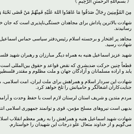
《 بسم‌اللهِ الرحمنَٰنِ الرَّحِیمِ 》
مِنَ المُؤْمِنِینَ رِجَالٌ صَدَقُوا مَا عَاهَدُوا اللهَ عَلَیْهِ فَمِنْهُمْ مَنْ قَضَی نَحْبَهُ وَمِنْهُ
شهادت بالاترین پاداش برای مجاهدان خستگی‌ناپذیری است که جان خود 
رسانیدند.
مجاهد پر افتخار و برجسته اسلام رئیس‌دفتر سیاسی حماس اسماعیل هن
شهادت رسید.
شهید عزیز اسماعیل هنیه به همراه دیگر مبارزان و رهبران شهید فل
قطعاً چنین حرکت ضدبشری که نقض قواعد و حقوق بین‌المللی است و 
یابد و اراده مسلمانان و آزادگان جهان و ملت مظلوم و مقتدر فلسطی
شهادت این سردار اسلام و همراهش برای ملت ایران، امت اسلامی، مح
جنایت‌کاران اشغالگر و حامیانش را تلخ خواهد کرد.
مردم متدین و شریف استان لرستان لازم است با حفظ وحدت و آرامش،
بدیهی است نیروهای مسلح مؤمن، قوی و توانمند جمهوری اسلامی انتقام ا
شهادت شهید اسماعیل هنیه و همراهش را به رهبر معظم انقلاب اسلا
می‌گویم و از خداوند متعال علو درجات این شهیدان را خواستارم.