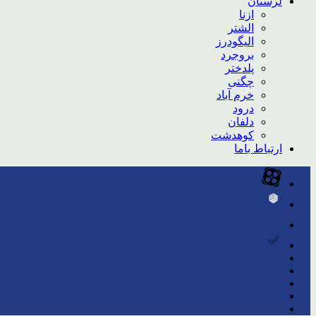
لرستان
ازنا
الشتر
الیگودرز
بروجرد
پلدختر
چگنی
خرم آباد
درود
دلفان
کوهدشت
ارتباط باما