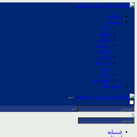
خــــانه
لرستان
ازنا
الشتر
الیگودرز
بروجرد
پلدختر
چگنی
خرم آباد
درود
دلفان
کوهدشت
ارتباط باما
×
خــــانه