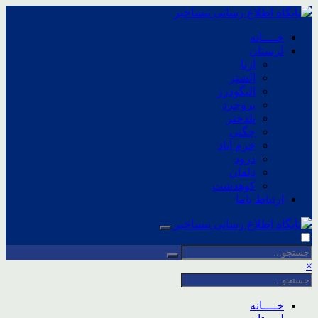
خــــانه
لرستان
ازنا
الشتر
الیگودرز
بروجرد
پلدختر
چگنی
خرم آباد
درود
دلفان
کوهدشت
ارتباط باما
×
خــــانه