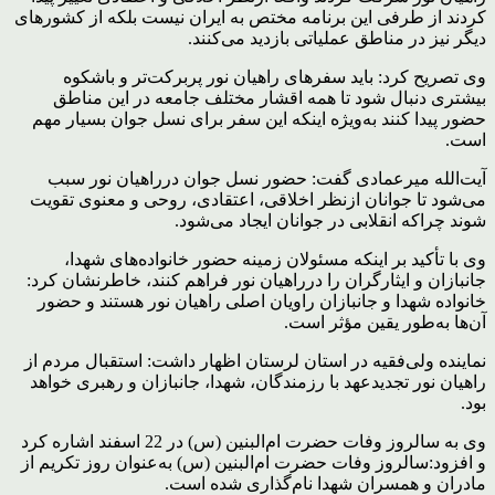
کردند از طرفی این برنامه مختص به ایران نیست بلکه از کشورهای
دیگر نیز در مناطق عملیاتی بازدید می‌کنند.
وی تصریح کرد: باید سفرهای راهیان نور پربرکت‌تر و باشکوه
بیشتری دنبال شود تا همه اقشار مختلف جامعه در این مناطق
حضور پیدا کنند به‌ویژه اینکه این سفر برای نسل جوان بسیار مهم
است.
آیت‌الله میرعمادی گفت: حضور نسل جوان درراهیان نور سبب
می‌شود تا جوانان ازنظر اخلاقی، اعتقادی، روحی و معنوی تقویت
شوند چراکه انقلابی در جوانان ایجاد می‌شود.
وی با تأکید بر اینکه مسئولان زمینه حضور خانواده‌های شهدا،
جانبازان و ایثارگران را درراهیان نور فراهم کنند، خاطرنشان کرد:
خانواده شهدا و جانبازان راویان اصلی راهیان نور هستند و حضور
آن‌ها به‌طور یقین مؤثر است.
نماینده ولی‌فقیه در استان لرستان اظهار داشت: استقبال مردم از
راهیان نور تجدیدعهد با رزمندگان، شهدا، جانبازان و رهبری خواهد
بود.
وی به سالروز وفات حضرت ام‌البنین (س) در 22 اسفند اشاره کرد
و افزود:سالروز وفات حضرت ام‌البنین (س) به‌عنوان روز تکریم از
مادران و همسران شهدا نام‌گذاری شده است.