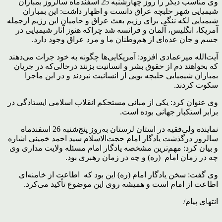
وی مناسب دیگر را روز چهارشنبه 25 اسفندماه سالروز بمباران
شیمیایی شهر حلبچه عراق دانست و اظهار داشت: این بمباران
شیمیایی لکه ننگی برای رژیم بعث عراق و حامیان این رژیم ازجمله
آمریکا، انگلیس، آلمان و فرانسه شد چراکه هنوز آثار شیمیایی در
جسم و جان عده‌ای از هم‌وطنان ما و مرد عراق وجود دارد.
آیت‌الله میرعمادی افزود: آمریکایی‌ها چگونه به خود جرات می‌دهند
که بخواهند دم از حقوق بشر و انسانیت بزنند درحالی‌که در جریان
بمباران شیمیایی حلبچه بویی از انسانیت نبردند و در این ماجرا
سکوت کردند.
وی عنوان کرد: یکی از مبانی مستحکم انقلاب اسلامی ایستادگی در
برابر استکبار جهانی بوده است.
نماینده ولی‌فقیه در استان لرستان به‌روز پنج‌شنبه 26 اسفندماه
سالروز درگذشت یادگار امام حجت‌الاسلام سید احمد خمینی اشاره
و بیان کرد: مهم‌ترین مشخصه یادگار امام مسئله ولایت مداری وی
چه در زمان امام (ره) و چه در زمان رهبری بود.
وی گفت: سخن یادگار امام (ره) این بود که اطاعت از خامنه‌ای
اطاعت از امام است و همیشه روی این موضوع تأکید می‌کرد.
انتهای پیام/