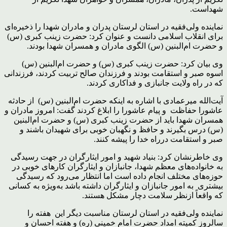
شهداست.
نماینده ولی‌فقیه در استان لرستان پدران و مادران شهدا را ذخیره‌ای
برای انقلاب اسلامی دانست و عنوان کرد: حضرت زینب کبری (س)
و حضرت ام‌البنین (س) الگوی مادران و همسران شهدا بودند.
وی بیان کرد: حضرت زینب کبری (س) و حضرت ام‌البنین (س)
اسوه صبر و استقامت بودند و فرزندان صالح تربیت کردند، فرزندانی
که در راه ولایت جانبازی و فداکاری کردند.
آیت‌الله میرعمادی با اشاره به اینکه حضرت ام‌البنین (س) از حادثه
عاشورا حفاظت و پیام عاشورا را ابلاغ کردند گفت: امروز مادران و
همسران شهدا باید از حضرت زینب کبری (س) و حضرت ام‌البنین
(س) درس بگیرند و حافظ و نگهبان خوبی برای شهیدان باشند و
صبر و استقامت درراه خدا را پیشه کنند.
وی خاطرنشان کرد: بنیاد شهید و امور ایثارگران در جهت رسیدگی
به خانواده‌های معظم شهدا، جانبازان و ایثارگران کارهای خوبی در
حوزه‌های مختلف انجام داده است اما انتظار می‌رود که رسیدگی
بیشتری به امور جانبازان و ایثارگران داشته باشد به‌ویژه به کسانی
که واقعاً ازنظر سلامت دچار مشکل هستند.
نماینده ولی‌فقیه در استان لرستان مناسبت دیگر این هفته را
سالروز کمیته امداد حضرت امام خمینی (ره) و هفته احسان و