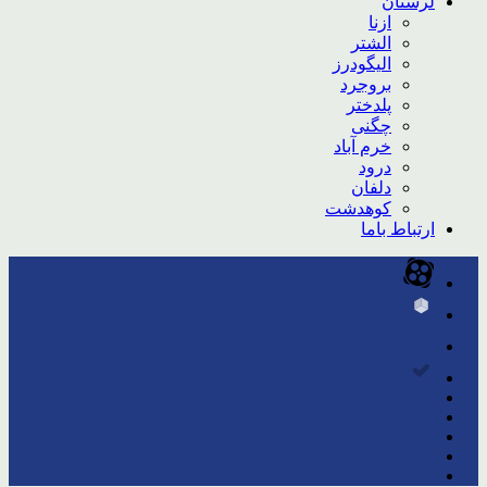
لرستان
ازنا
الشتر
الیگودرز
بروجرد
پلدختر
چگنی
خرم آباد
درود
دلفان
کوهدشت
ارتباط باما