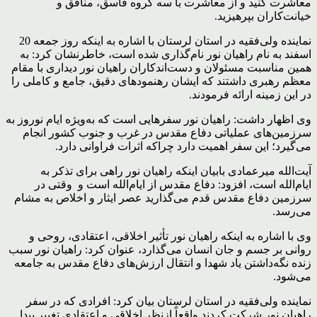
معاشرت کنید و از معاشرت با سه گروه فاسق، منافق و
خیانت‌کاران بپرهیزید.
نماینده ولی‌فقیه در استان لرستان با اشاره به اینکه روز جمعه 20
اسفند به نام راهیان نور نام‌گذاری شده است، خاطرنشان کرد: به
همین مناسبت مسئولان و دست‌اندکاران راهیان نور دیداری با مقام
معظم رهبری داشتند که ایشان رهنمودهای دقیق، جامع و کاملی را
در این زمینه ارائه فرمودند.
وی اظهار داشت: راهیان نور سفرهایی است که به‌ویژه ایام نوروز به
سرزمین‌های عملیاتی دفاع مقدس در غرب و جنوب کشور انجام
می‌گیرد؛ این سفر اهمیت دارد چراکه اثرات فراوانی دارد.
آیت‌الله میرعمادی بابیان اینکه راهیان نور راهی برای تذکر به
ایام‌الله است، افزود: دفاع مقدس از ایام‌الله است و وقتی در
سرزمین دفاع مقدس قدم می‌گذارید عصر ایثار و اخلاص به مشام
می‌رسد.
وی با اشاره به اینکه راهیان نور تأثیر اخلاقی، اعتقادی، روحی و
روانی بر جسم و جان انسان می‌گذارد، عنوان کرد: راهیان نور سبب
زنده نگه‌داشتن یاد شهدا و انتقال ارزش‌های دفاع مقدس به جامعه
می‌شود.
نماینده ولی‌فقیه در استان لرستان بیان کرد: افرادی که در سفر
راهیان نور شرکت کردند واقعاً ازنظر اخلاقی و اعتقادی تغییر پیدا