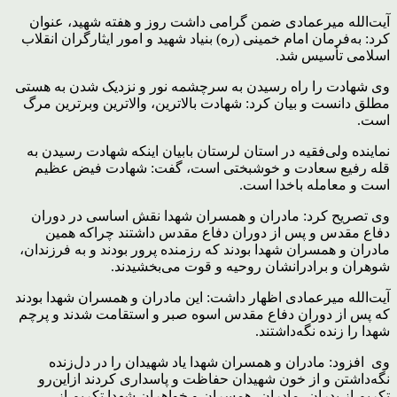
آیت‌الله میرعمادی ضمن گرامی داشت روز و هفته شهید، عنوان
کرد: به‌فرمان امام خمینی (ره) بنیاد شهید و امور ایثارگران انقلاب
اسلامی تأسیس شد.
وی شهادت را راه رسیدن به سرچشمه نور و نزدیک شدن به هستی
مطلق دانست و بیان کرد: شهادت بالاترین، والاترین وبرترین مرگ
است.
نماینده ولی‌فقیه در استان لرستان بابیان اینکه شهادت رسیدن به
قله رفیع سعادت و خوشبختی است، گفت: شهادت فیض عظیم
است و معامله باخدا است.
وی تصریح کرد: مادران و همسران شهدا نقش اساسی در دوران
دفاع مقدس و پس از دوران دفاع مقدس داشتند چراکه همین
مادران و همسران شهدا بودند که رزمنده پرور بودند و به فرزندان،
شوهران و برادرانشان روحیه و قوت می‌بخشیدند.
آیت‌الله میرعمادی اظهار داشت: این مادران و همسران شهدا بودند
که پس از دوران دفاع مقدس اسوه صبر و استقامت شدند و پرچم
شهدا را زنده نگه‌داشتند.
وی افزود: مادران و همسران شهدا یاد شهیدان را در دل‌زنده
نگه‌داشتن و از خون شهیدان حفاظت و پاسداری کردند ازاین‌رو
تکریم از پدران، مادران، همسران و خواهران شهدا تکریم از