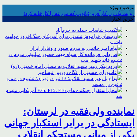
موضوع ویژه
روایت یک زن کارآفرین؛بانویی که مزرعه را کارخانه کرد!
آخرین اخبار
تکذیب شایعات حمله به خرم‌آباد
درسهای فراموش‌نشدنی برای آمریکای جنگ‌افروز خواهیم
داشت
پیام امیر حاتمی به مردم صبور و وفادار ایران
قدردانی فرمانده کل سپاه جهت حضور میلیونی مردم در
تشییع قائد شهید امت
ورود پیکر رهبر شهید انقلاب به مصلی امام خمینی (ره)
عاشورای حسینی از نگاه دوربین نیساخبر
وداع با رهبر شهید انقلاب؛ 13 تیر در تهران/ تشییع در قم و
تدفین در مشهد
محل استقرار جنگنده های F35، F15، F16 آمریکایی منهدم
شد
نماینده ولی‌فقیه در لرستان:
ایستادگی در برابر استکبار جهانی
یکی از مبانی مستحکم انقلاب