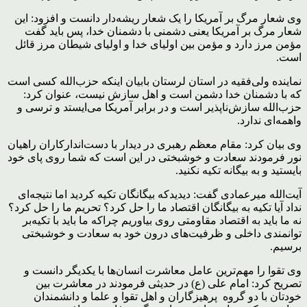
وی شعار مرگ بر آمریکا را یک شعار ریشه‌دار دانست و افزود: این
شعار مرگ بر آمریکا یعنی دشمنی با دشمنان خدا، پس باید گفت
مؤمن مرز دارد و مؤمن بین اولیای خدا و اولیای شیطان مرز قائل
است.
نماینده ولی‌فقیه در استان لرستان بابیان اینکه حزب‌الله کسی است
که با دشمنان خدا دشمن است و اهل سازش نیست، عنوان کرد:
حزب‌الله سازش‌ناپذیر است و در برابر آمریکا می‌ایستد و ترسی و
واهمه‌ای ندارد.
وی بیان کرد: مقام معظم رهبری در دیدار با دست‌اندارکاران راهیان
نور فرمودند سعادت و خوشبختی در این است که شما روی پای خود
بایستید و به بیگانه تکیه نکنید.
آیت‌الله میرعمادی گفت: دیدیدکه بیگانگان تکیه کردید اما نتیجه‌ای
نداد آیا تکیه به بیگانگان اقتصاد ما را حل کرد؟ تحریم ما را حل کرد؟
نه ما باید به اقتصاد مقاومتی روی بیاوریم چراکه ما باید با تکیه‌بر
توانمندی داخلی و ظرفیت‌های درون خود به سعادت و خوشبختی
برسیم.
وی تقوا را مهم‌ترین عامل معاشرت انسان‌ها با یکدیگر دانست و
تصریح کرد: امام علی (ع) در حدیثی فرمودند در معاشرت بین
خودتان با دو گروه پرهیزگاران و اهل تقوا و علما و دانشمندان