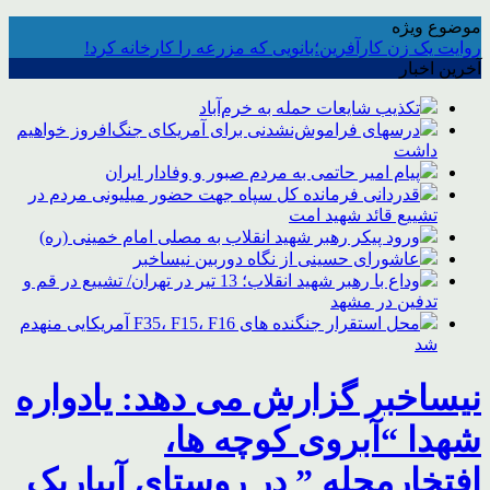
موضوع ویژه
روایت یک زن کارآفرین؛بانویی که مزرعه را کارخانه کرد!
آخرین اخبار
تکذیب شایعات حمله به خرم‌آباد
درسهای فراموش‌نشدنی برای آمریکای جنگ‌افروز خواهیم
داشت
پیام امیر حاتمی به مردم صبور و وفادار ایران
قدردانی فرمانده کل سپاه جهت حضور میلیونی مردم در
تشییع قائد شهید امت
ورود پیکر رهبر شهید انقلاب به مصلی امام خمینی (ره)
عاشورای حسینی از نگاه دوربین نیساخبر
وداع با رهبر شهید انقلاب؛ 13 تیر در تهران/ تشییع در قم و
تدفین در مشهد
محل استقرار جنگنده های F35، F15، F16 آمریکایی منهدم
شد
نیساخبر گزارش می دهد: یادواره
شهدا “آبروی کوچه ها،
افتخارمحله ” در روستای آبباریک