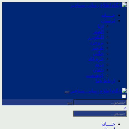
خــــانه
لرستان
ازنا
الشتر
الیگودرز
بروجرد
پلدختر
چگنی
خرم آباد
درود
دلفان
کوهدشت
ارتباط باما
×
خــــانه