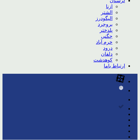
لرستان
ازنا
الشتر
الیگودرز
بروجرد
پلدختر
چگنی
خرم آباد
درود
دلفان
کوهدشت
ارتباط باما