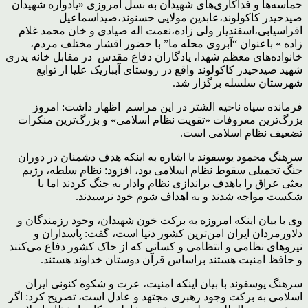
حماسه‌ها و فداکاری‌های شهیدان به نسل امروزی «یادواره شهیدان
صیدحیدر کاکولوند،عابدین مولایی حسنوند،صیداسماعیل
افراسیابی،اسفندیار ولی زاده،نعمت اله صیادی و خان محمد غلام
زاده » باعنوان “آبروی محله ما” با حضور اقشار مختلف مردم،
خانواده‌های معظم شهدا، یادگاران دفاع مقدس در مقابل خانه پدری
شهید صیدحیدر کاکولوند واقع در روستای آبباریک علیا از توابع
شهرستان سلسله برگزار شد.
فرمانده سپاه ناحیه الشتر در این مراسم اظهار داشت: امروز
بزرگ‌ترین معروفات «تقویت نظام اسلامی» و بزرگ‌ترین منکرات
تضعیف نظام اسلامی است.
سرهنگ محمود یوسفوند با اشاره به اینکه هدف دشمنان در دوران
جنگ تحمیلی سقوط نظام اسلامی بود، افزود: نظام سلطه، رژیم
بعثی عراق را باهدف براندازی نظام وادار به جنگ کردند اما با
شکست مواجه شدند و به اهداف شوم خود نرسیدند.
وی با بیان اینکه امروزه به برکت خون شهیدان، وجود رزمندگان و
دلاورمردان ایران امن‌ترین کشور دنیا است، گفت: پاسداران و
نیروهای نظامی و انتظامی و کسانی که از خاک کشور دفاع می‌کنند
و حافظ امنیت هستند براساس قرآن دوستان خداوند هستند.
سرهنگ یوسفوند با بیان اینکه امنیت، عزت و شکوه کنونی ایران
اسلامی به برکت وجود رهبری مجتهد و عادل است، تصریح کرد: اگر