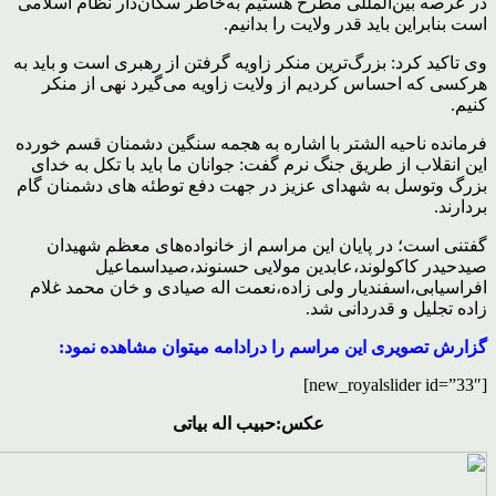
در عرصه بین‌المللی مطرح هستیم به‌خاطر سکان‌دار نظام اسلامی
است بنابراین باید قدر ولایت را بدانیم.
وی تاکید کرد: بزرگ‌ترین منکر زاویه گرفتن از رهبری است و باید به
هرکسی که احساس کردیم از ولایت زاویه می‌گیرد نهی از منکر
کنیم.
فرمانده ناحیه الشتر با اشاره به هجمه سنگین دشمنان قسم خورده
این انقلاب از طریق جنگ نرم گفت: جوانان ما باید با تکل به خدای
بزرگ وتوسل به شهدای عزیز در جهت دفع توطئه های دشمنان گام
بردارند.
گفتنی است؛ در پایان این مراسم از خانواده‌های معظم شهیدان
صیدحیدر کاکولوند،عابدین مولایی حسنوند،صیداسماعیل
افراسیابی،اسفندیار ولی زاده،نعمت اله صیادی و خان محمد غلام
زاده تجلیل و قدردانی شد.
گزارش تصویری این مراسم را درادامه میتوان مشاهده نمود:
[new_royalslider id=”33″]
عکس:حبیب اله بیاتی