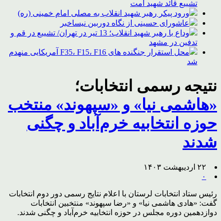
تشییع قائد شهید امت
ورود پیکر رهبر شهید انقلاب به مصلی امام خمینی (ره)
عاشورای حسینی از نگاه دوربین نیساخبر
وداع با رهبر شهید انقلاب؛ 13 تیر در تهران/ تشییع در قم و
تدفین در مشهد
محل استقرار جنگنده های F35، F15، F16 آمریکایی منهدم
شد
نتیجه رسمی انتخابات؛
«هاشمی نیا» و «سپهوند» منتخب
حوزه انتخابیه خرم‌آباد و چگنی
شدند
۲۲ اردیبهشت ۱۴۰۳
۰
رئیس ستاد انتخابات لرستان با اعلام نتایج رسمی دور دوم انتخابات
گفت: «هادی هاشمی نیا» و «رضا سپهوند» منتخبین انتخابات
دوازدهمین دوره مجلس در حوزه انتخابیه خرم‌آباد و چگنی شدند.