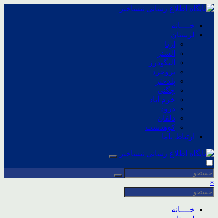
خــــانه
لرستان
ازنا
الشتر
الیگودرز
بروجرد
پلدختر
چگنی
خرم آباد
درود
دلفان
کوهدشت
ارتباط باما
×
خــــانه