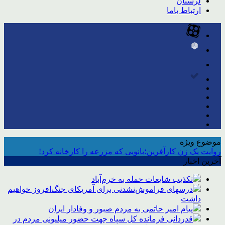
لرستان
ارتباط باما
موضوع ویژه
روایت یک زن کارآفرین؛بانویی که مزرعه را کارخانه کرد!
آخرین اخبار
تکذیب شایعات حمله به خرم‌آباد
درسهای فراموش‌نشدنی برای آمریکای جنگ‌افروز خواهیم
داشت
پیام امیر حاتمی به مردم صبور و وفادار ایران
قدردانی فرمانده کل سپاه جهت حضور میلیونی مردم در