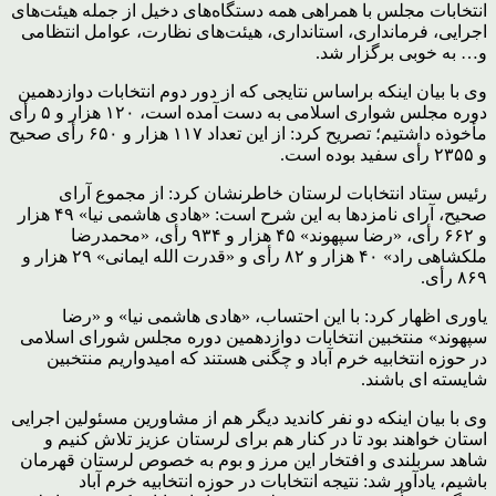
انتخابات مجلس با همراهی همه دستگاه‌های دخیل از جمله هیئت‌های
اجرایی، فرمانداری، استانداری، هیئت‌های نظارت، عوامل انتظامی
و… به خوبی برگزار شد.
وی با بیان اینکه براساس نتایجی که از دور دوم انتخابات دوازدهمین
دوره مجلس شواری اسلامی به دست آمده است، ۱۲۰ هزار و ۵ رأی
مأخوذه داشتیم؛ تصریح کرد: از این تعداد ۱۱۷ هزار و ۶۵۰ رأی صحیح
و ۲۳۵۵ رأی سفید بوده است.
رئیس ستاد انتخابات لرستان خاطرنشان کرد: از مجموع آرای
صحیح، آرای نامزدها به این شرح است: «هادی هاشمی نیا» ۴۹ هزار
و ۶۶۲ رأی، «رضا سپهوند» ۴۵ هزار و ۹۳۴ رأی، «محمدرضا
ملکشاهی راد» ۴۰ هزار و ۸۲ رأی و «قدرت الله ایمانی» ۲۹ هزار و
۸۶۹ رأی.
یاوری اظهار کرد: با این احتساب، «هادی هاشمی نیا» و «رضا
سپهوند» منتخبین انتخابات دوازدهمین دوره مجلس شورای اسلامی
در حوزه انتخابیه خرم آباد و چگنی هستند که امیدواریم منتخبین
شایسته ای باشند.
وی با بیان اینکه دو نفر کاندید دیگر هم از مشاورین مسئولین اجرایی
استان خواهند بود تا در کنار هم برای لرستان عزیز تلاش کنیم و
شاهد سربلندی و افتخار این مرز و بوم به خصوص لرستان قهرمان
باشیم، یادآور شد: نتیجه انتخابات در حوزه انتخابیه خرم آباد