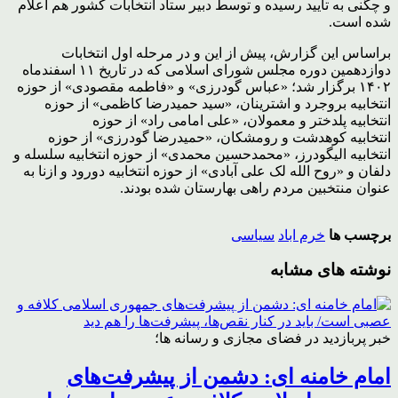
و چگنی به تأیید رسیده و توسط دبیر ستاد انتخابات کشور هم اعلام
شده است.
براساس این گزارش، پیش از این و در مرحله اول انتخابات
دوازدهمین دوره مجلس شورای اسلامی که در تاریخ ۱۱ اسفندماه
۱۴۰۲ برگزار شد؛ «عباس گودرزی» و «فاطمه مقصودی» از حوزه
انتخابیه بروجرد و اشترینان، «سید حمیدرضا کاظمی» از حوزه
انتخابیه پلدختر و معمولان، «علی امامی راد» از حوزه
انتخابیه کوهدشت و رومشکان، «حمیدرضا گودرزی» از حوزه
انتخابیه الیگودرز، «محمدحسین محمدی» از حوزه انتخابیه سلسله و
دلفان و «روح الله لک علی آبادی» از حوزه انتخابیه دورود و ازنا به
عنوان منتخبین مردم راهی بهارستان شده بودند.
برچسب ها
خرم اباد
سیاسی
نوشته های مشابه
خبر پربازدید در فضای مجازی و رسانه ها؛
امام خامنه ای: دشمن از پیشرفت‌های