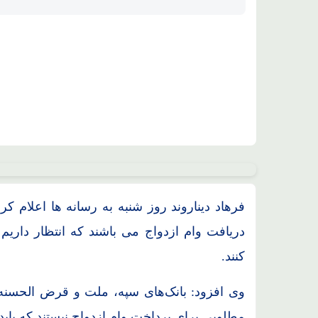
محل استقرار جنگنده های F35، F15، F16 آمریکایی منهدم شد
دریافت وام ازدواج می باشند که انتظار داریم
کنند.
وی افزود: بانک‌های سپه، ملت و قرض الحسنه م
مطلوبی برای پرداخت وام ازدواج نیستند که باید