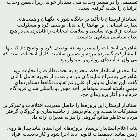
تصمیمی را در مسیر وحدت ملی معنادار خواند، زیرا دشمن وحدت
ایرانیان را نشانه گرفته است.
استاندار لرستان با تأکید بر جایگاه شورای نگهبان و هیئت‌های
نظارت استانی، این نهادها را بی‌بدیل توصیف کرد و مسئولیت
صیانت از قانون اساسی و سلامت انتخابات را قابل‌ردیابی در هیچ
نظام سیاسی مشابهی ندانست.
شاهرخی انتخابات را مسیر توسعه توصیف کرد و توضیح داد که تنها
با مشارکت گسترده مردم و تضمین سلامت کامل انتخابات است که
می‌توان به آینده‌ای روشن‌تر امیدوار بود.
اما سخنان استاندار فقط محدود به بحث نظارت و انتخابات نبود.
شاهرخی به سراغ نمایندگان مردم رفت و از تجربه تعامل با آنان
گفت. این تعامل به باور او علی‌رغم تفاوت نگاه‌ها دستاوردهای
مهمی داشته است. نمونه‌اش اخذ مجوز بین‌المللی شدن فرودگاه
خرم‌آباد و آغاز پروازهای حج.
استاندار لرستان این پروژه‌ها را حاصل مدیریت اختلافات و تمرکز بر
مشترکات دانست. وی پیام پرهیز از حاشیه‌سازی و گروگان گرفتن
مردم به‌خاطر منافع گروهی را نیز به مدیران ارائه داد.
بنابه اعلام استاندار لرستان پروژه‌های این استان نباید سال‌ها روی
زمین بمانند؛ تصمیمات قانونی باید اجرا شود و کار به‌دست افراد
توانمند سپرده شود.