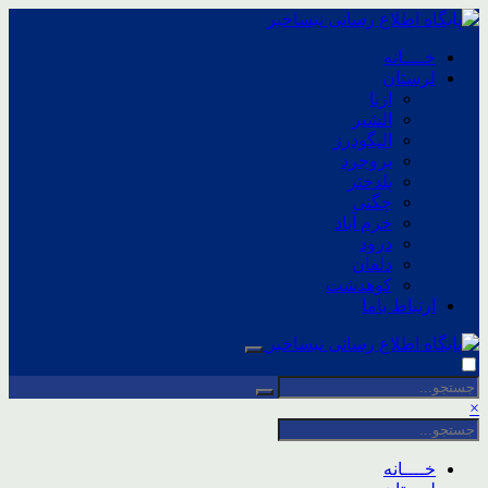
خــــانه
لرستان
ازنا
الشتر
الیگودرز
بروجرد
پلدختر
چگنی
خرم آباد
درود
دلفان
کوهدشت
ارتباط باما
×
خــــانه