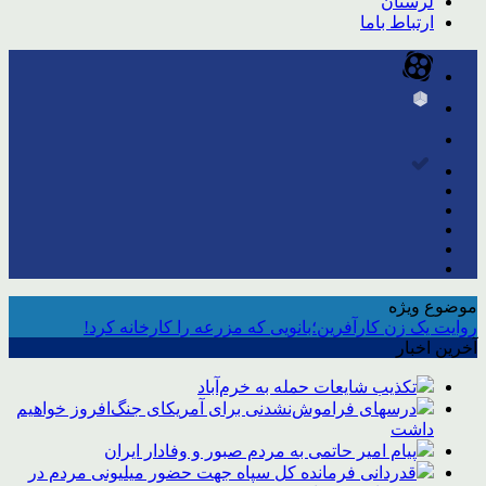
لرستان
ارتباط باما
موضوع ویژه
روایت یک زن کارآفرین؛بانویی که مزرعه را کارخانه کرد!
آخرین اخبار
تکذیب شایعات حمله به خرم‌آباد
درسهای فراموش‌نشدنی برای آمریکای جنگ‌افروز خواهیم
داشت
پیام امیر حاتمی به مردم صبور و وفادار ایران
قدردانی فرمانده کل سپاه جهت حضور میلیونی مردم در