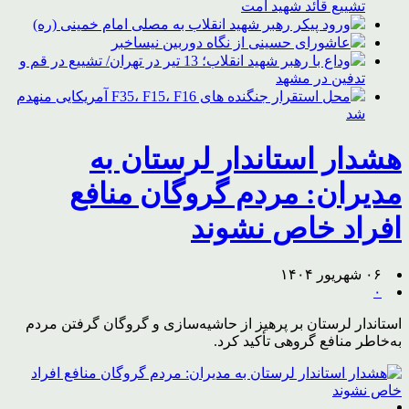
تشییع قائد شهید امت
ورود پیکر رهبر شهید انقلاب به مصلی امام خمینی (ره)
عاشورای حسینی از نگاه دوربین نیساخبر
وداع با رهبر شهید انقلاب؛ 13 تیر در تهران/ تشییع در قم و
تدفین در مشهد
محل استقرار جنگنده های F35، F15، F16 آمریکایی منهدم
شد
هشدار استاندار لرستان به
مدیران: مردم گروگان منافع
افراد خاص نشوند
۰۶ شهریور ۱۴۰۴
۰
استاندار لرستان بر پرهیز از حاشیه‌سازی و گروگان گرفتن مردم
به‌خاطر منافع گروهی تأکید کرد.