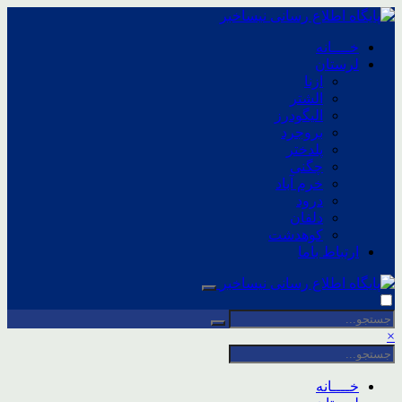
خــــانه
لرستان
ازنا
الشتر
الیگودرز
بروجرد
پلدختر
چگنی
خرم آباد
درود
دلفان
کوهدشت
ارتباط باما
×
خــــانه