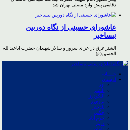
دقایقی پیش وارد مصلی تهران شد.
عاشورای حسینی از نگاه دوربین
نیساخبر
الشتر غرق در عزای سرور و سالار شهیدان حضرت اباعبدالله
الحسین(ع)
خــــانه
لرستان
ازنا
الشتر
الیگودرز
بروجرد
پلدختر
چگنی
خرم آباد
درود
دلفان