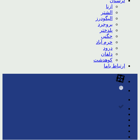
لرستان
ازنا
الشتر
الیگودرز
بروجرد
پلدختر
چگنی
خرم آباد
درود
دلفان
کوهدشت
ارتباط باما