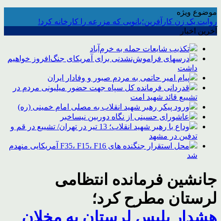
موضوع ویژه
روایت یک زن کارآفرین؛بانویی که مزرعه را کارخانه کرد!
آخرین اخبار
تکذیب شایعات حمله به خرم‌آباد
درسهای فراموش‌نشدنی برای آمریکای جنگ‌افروز خواهیم
داشت
پیام امیر حاتمی به مردم صبور و وفادار ایران
قدردانی فرمانده کل سپاه جهت حضور میلیونی مردم در
تشییع قائد شهید امت
ورود پیکر رهبر شهید انقلاب به مصلی امام خمینی (ره)
عاشورای حسینی از نگاه دوربین نیساخبر
وداع با رهبر شهید انقلاب؛ 13 تیر در تهران/ تشییع در قم و
تدفین در مشهد
محل استقرار جنگنده های F35، F15، F16 آمریکایی منهدم
شد
جانشین فرمانده انتظامی
لرستان مطرح کرد؛
هشدار پلیس لرستان به مخلان