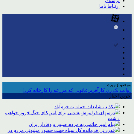
لرستان
ارتباط باما
موضوع ویژه
روایت یک زن کارآفرین؛بانویی که مزرعه را کارخانه کرد!
آخرین اخبار
تکذیب شایعات حمله به خرم‌آباد
درسهای فراموش‌نشدنی برای آمریکای جنگ‌افروز خواهیم
داشت
پیام امیر حاتمی به مردم صبور و وفادار ایران
قدردانی فرمانده کل سپاه جهت حضور میلیونی مردم در