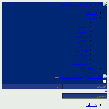
خــــانه
لرستان
ازنا
الشتر
الیگودرز
بروجرد
پلدختر
چگنی
خرم آباد
درود
دلفان
کوهدشت
ارتباط باما
×
خــــانه