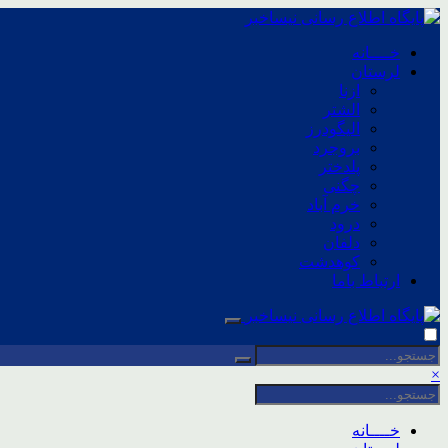
خــــانه
لرستان
ازنا
الشتر
الیگودرز
بروجرد
پلدختر
چگنی
خرم آباد
درود
دلفان
کوهدشت
ارتباط باما
×
خــــانه