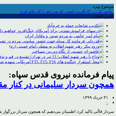
موضوع ویژه
روایت یک زن کارآفرین؛بانویی که مزرعه را کارخانه کرد!
آخرین اخبار
تکذیب شایعات حمله به خرم‌آباد
درسهای فراموش‌نشدنی برای آمریکای جنگ‌افروز خواهیم د
پیام امیر حاتمی به مردم صبور و وفادار ایران
قدردانی فرمانده کل سپاه جهت حضور میلیونی مردم در تشیی
ورود پیکر رهبر شهید انقلاب به مصلی امام خمینی (ره)
عاشورای حسینی از نگاه دوربین نیساخبر
وداع با رهبر شهید انقلاب؛ 13 تیر در تهران/ تشییع در قم و تدفین در مشهد
محل استقرار جنگنده های F35، F15، F16 آمریکایی منهدم شد
پیام فرمانده نیروی قدس سپاه:
همچون سردار سلیمانی در کنار م
۳۱ خرداد ۱۳۹۹
۰
سردار قاآنی تاکید کرد: اطمینان می‌دهیم که همچون سردار بزرگوار 