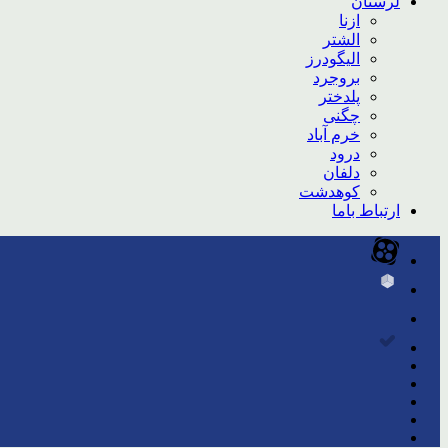
لرستان
ازنا
الشتر
الیگودرز
بروجرد
پلدختر
چگنی
خرم آباد
درود
دلفان
کوهدشت
ارتباط باما