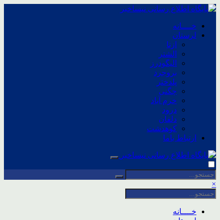
خــــانه
لرستان
ازنا
الشتر
الیگودرز
بروجرد
پلدختر
چگنی
خرم آباد
درود
دلفان
کوهدشت
ارتباط باما
×
خــــانه