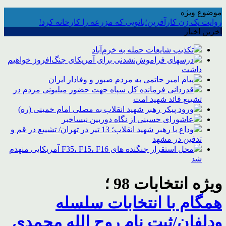
موضوع ویژه
روایت یک زن کارآفرین؛بانویی که مزرعه را کارخانه کرد!
آخرین اخبار
تکذیب شایعات حمله به خرم‌آباد
درسهای فراموش‌نشدنی برای آمریکای جنگ‌افروز خواهیم
داشت
پیام امیر حاتمی به مردم صبور و وفادار ایران
قدردانی فرمانده کل سپاه جهت حضور میلیونی مردم در
تشییع قائد شهید امت
ورود پیکر رهبر شهید انقلاب به مصلی امام خمینی (ره)
عاشورای حسینی از نگاه دوربین نیساخبر
وداع با رهبر شهید انقلاب؛ 13 تیر در تهران/ تشییع در قم و
تدفین در مشهد
محل استقرار جنگنده های F35، F15، F16 آمریکایی منهدم
شد
ویژه انتخابات 98 ؛
همگام با انتخابات سلسله
ودلفان/ثبت نام روح الله محمدی