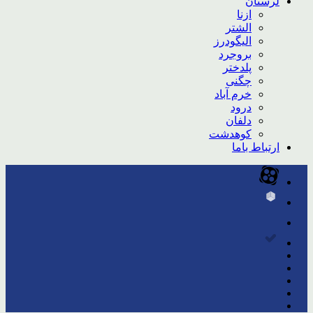
لرستان
ازنا
الشتر
الیگودرز
بروجرد
پلدختر
چگنی
خرم آباد
درود
دلفان
کوهدشت
ارتباط باما