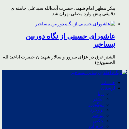
پیکر مطهر امام شهید،‌ حضرت آیت‌الله سیدعلی خامنه‌ای
دقایقی پیش وارد مصلی تهران شد.
عاشورای حسینی از نگاه دوربین
نیساخبر
الشتر غرق در عزای سرور و سالار شهیدان حضرت اباعبدالله
الحسین(ع)
خــــانه
لرستان
ازنا
الشتر
الیگودرز
بروجرد
پلدختر
چگنی
خرم آباد