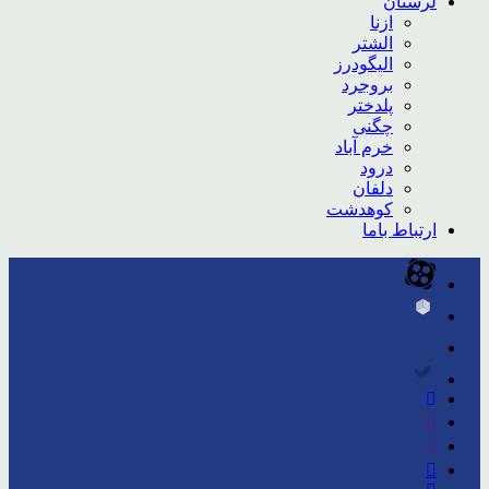
لرستان
ازنا
الشتر
الیگودرز
بروجرد
پلدختر
چگنی
خرم آباد
درود
دلفان
کوهدشت
ارتباط باما