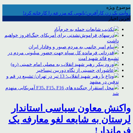
موضوع ویژه
روایت یک زن کارآفرین؛بانویی که مزرعه را کارخانه کرد!
آخرین اخبار
تکذیب شایعات حمله به خرم‌آباد
درسهای فراموش‌نشدنی برای آمریکای جنگ‌افروز خواهیم
داشت
پیام امیر حاتمی به مردم صبور و وفادار ایران
قدردانی فرمانده کل سپاه جهت حضور میلیونی مردم در
تشییع قائد شهید امت
ورود پیکر رهبر شهید انقلاب به مصلی امام خمینی (ره)
عاشورای حسینی از نگاه دوربین نیساخبر
وداع با رهبر شهید انقلاب؛ 13 تیر در تهران/ تشییع در قم و
تدفین در مشهد
محل استقرار جنگنده های F35، F15، F16 آمریکایی منهدم
شد
واکنش معاون سیاسی استاندار
لرستان به شایعه لغو معارفه یک
فرماندار!