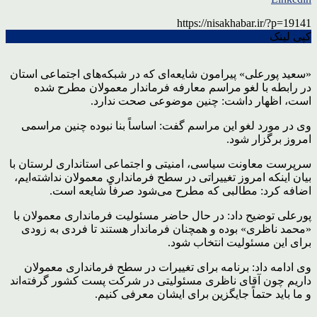
https://nisakhabar.ir/?p=19141
کپی لینک
«سعید پورعلی» پیرامون شایعه‌ای که در شبکه‌های اجتماعی استان
در رابطه با لغو مراسم معارفه فرماندار معمولان مطرح شده
است، اظهار داشت: چنین موضوعی صحت ندارد.
وی در مورد لغو این مراسم گفت: اساساً بنا نبوده چنین مراسمی
امروز برگزار شود.
سرپرست معاونت سیاسی، امنیتی و اجتماعی استانداری لرستان با
بیان اینکه امروز تغییراتی در سطح فرمانداری معمولان نداشته‌ایم،
اضافه کرد: مطالبی که مطرح می‌شود صرفاً شایعه است.
پورعلی توضیح داد: در حال حاضر مسئولیت فرمانداری معمولان با
«محمد ناظری» بوده و همچنان فرماندار هستند تا فردی به زودی
برای این مسئولیت انتخاب شود.
وی ادامه داد: برنامه برای تغییرات در سطح فرمانداری معمولان
داریم چون آقای ناظری مسئولیتی در شرکت پست کشور گرفته‌اند
و ما باید حتماً جایگزین برای ایشان معرفی کنیم.