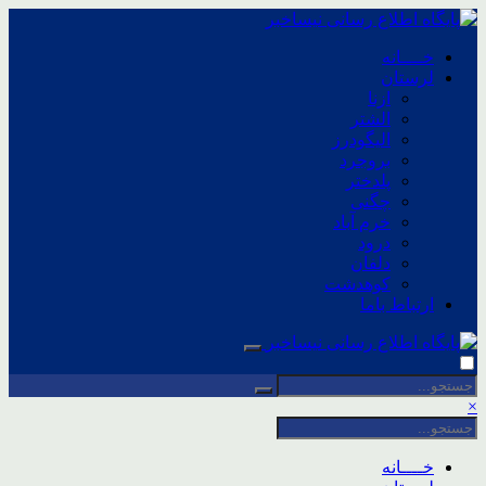
خــــانه
لرستان
ازنا
الشتر
الیگودرز
بروجرد
پلدختر
چگنی
خرم آباد
درود
دلفان
کوهدشت
ارتباط باما
×
خــــانه