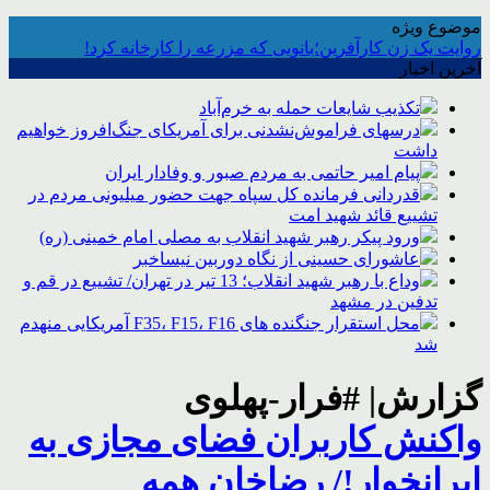
موضوع ویژه
روایت یک زن کارآفرین؛بانویی که مزرعه را کارخانه کرد!
آخرین اخبار
تکذیب شایعات حمله به خرم‌آباد
درسهای فراموش‌نشدنی برای آمریکای جنگ‌افروز خواهیم
داشت
پیام امیر حاتمی به مردم صبور و وفادار ایران
قدردانی فرمانده کل سپاه جهت حضور میلیونی مردم در
تشییع قائد شهید امت
ورود پیکر رهبر شهید انقلاب به مصلی امام خمینی (ره)
عاشورای حسینی از نگاه دوربین نیساخبر
وداع با رهبر شهید انقلاب؛ 13 تیر در تهران/ تشییع در قم و
تدفین در مشهد
محل استقرار جنگنده های F35، F15، F16 آمریکایی منهدم
شد
گزارش| #فرار-پهلوی
واکنش کاربران فضای مجازی به
ایرانخوار!/ رضاخان همه‌