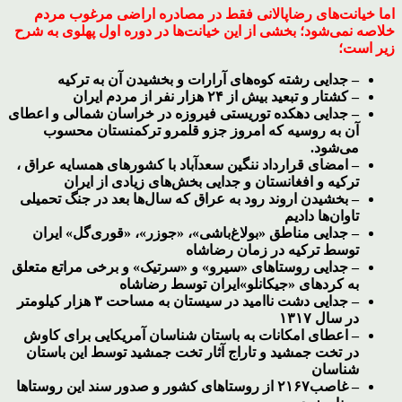
اما خیانت‌های رضاپالانی فقط در مصادره اراضی مرغوب مردم
خلاصه نمی‌شود؛ بخشی از این خیانت‌ها در دوره اول پهلوی به شرح
زیر است؛
– جدایی رشته کوه‌های آرارات و بخشیدن آن به ترکیه
– کشتار و تبعید بیش از ۲۴ هزار نفر از مردم ایران
– جدایی دهکده توریستی فیروزه در خراسان شمالی و اعطای
آن به روسیه که امروز جزو قلمرو ترکمنستان محسوب
می‌شود.
– امضای قرارداد ننگین سعدآباد با کشورهای همسایه عراق ،
ترکیه و افغانستان و جدایی بخش‌های زیادی از ایران
– بخشیدن اروند رود به عراق که سال‌ها بعد در جنگ تحمیلی
تاوان‌ها دادیم
– جدایی مناطق «بولاغ‌باشی»، «جوزر»، «قوری‌گل» ایران
توسط ترکیه در زمان رضاشاه
– جدایی روستاهای «سیرو» و «سرتیک» و برخی مراتع متعلق
به کردهای «جیکانلو»ایران توسط رضاشاه
– جدایی دشت ناامید در سیستان به مساحت ۳ هزار کیلومتر
در سال ۱۳۱۷
– اعطای امکانات به باستان شناسان آمریکایی برای کاوش
در تخت جمشید و تاراج آثار تخت جمشید توسط این باستان
شناسان
– غاصب۲۱۶۷ از روستاهای کشور و صدور سند این روستاها