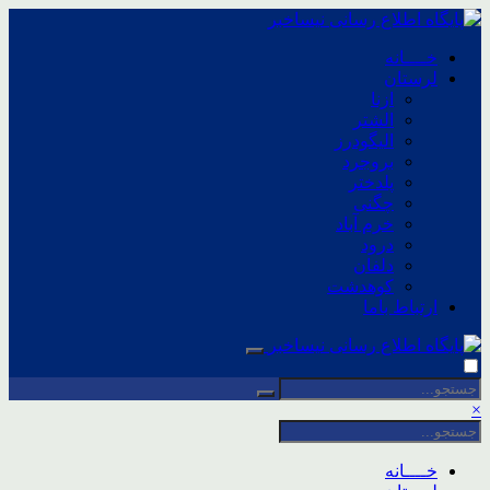
خــــانه
لرستان
ازنا
الشتر
الیگودرز
بروجرد
پلدختر
چگنی
خرم آباد
درود
دلفان
کوهدشت
ارتباط باما
×
خــــانه