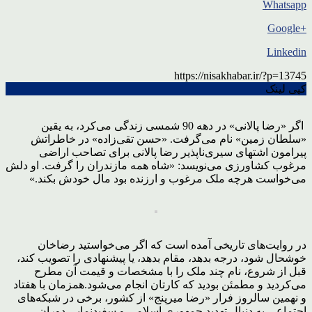
Whatsapp
+Google
Linkedin
https://nisakhabar.ir/?p=13745
کپی لینک
اگر «رضا پالانی» در دهه 90 شمسی زندگی می‌کرد، به یقین
«سلطان زمین» نام می‌گرفت. «حسن تقی‌زاده» در خاطراتش
پیرامون اشتهای سیری‌ناپذیر رضا پالانی برای تصاحب اراضی
مرغوب کشاورزی می‌نویسد: «شاه همه‌ مازندران را گرفت. او دلش
می‌خواست هرچه ملک مرغوب و ارزنده بود مال خودش بکند.»
در روایت‌های تاریخی آمده است که اگر می‌خواستید رضاخان
خوشحال شود، درجه بدهد، مقام بدهد، یا پیشنهادی را تصویب کند،
قبل از شروع، نام چند ملک را با مشخصات و قیمت آن مطرح
می‌کردید و مطمئن بودید که کارتان انجام می‌شود.همزمان با هفتاد
و نهمین سالروز فرار «رضا میرپنج» از کشور، برخی در شبکه‌های
اجتماعی به دنبال تهدید جمهوری اسلامی و سفیدنمایی دوران