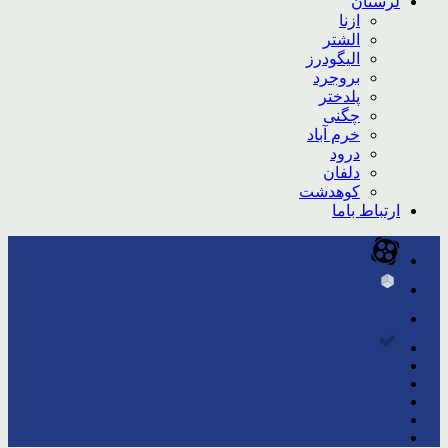
لرستان
ازنا
الشتر
الیگودرز
بروجرد
پلدختر
چگنی
خرم آباد
درود
دلفان
کوهدشت
ارتباط باما