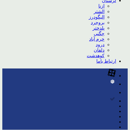
لرستان
ازنا
الشتر
الیگودرز
بروجرد
پلدختر
چگنی
خرم آباد
درود
دلفان
کوهدشت
ارتباط باما