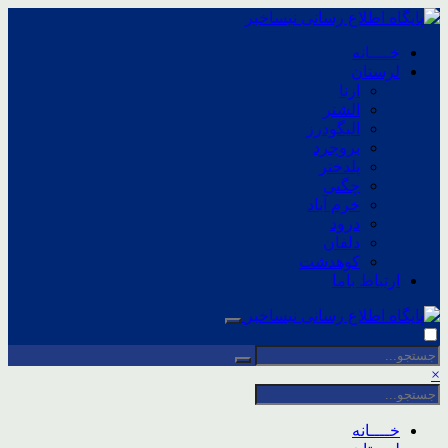
خــــانه
لرستان
ازنا
الشتر
الیگودرز
بروجرد
پلدختر
چگنی
خرم آباد
درود
دلفان
کوهدشت
ارتباط باما
×
خــــانه