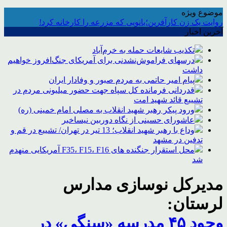
موضوع ویژه
روایت یک زن کارآفرین؛بانویی که مزرعه را کارخانه کرد!
آخرین اخبار
تکذیب شایعات حمله به خرم‌آباد
درسهای فراموش‌نشدنی برای آمریکای جنگ‌افروز خواهیم
داشت
پیام امیر حاتمی به مردم صبور و وفادار ایران
قدردانی فرمانده کل سپاه جهت حضور میلیونی مردم در
تشییع قائد شهید امت
ورود پیکر رهبر شهید انقلاب به مصلی امام خمینی (ره)
عاشورای حسینی از نگاه دوربین نیساخبر
وداع با رهبر شهید انقلاب؛ 13 تیر در تهران/ تشییع در قم و
تدفین در مشهد
محل استقرار جنگنده های F35، F15، F16 آمریکایی منهدم
شد
مدیرکل نوسازی مدارس
لرستان:
وجود ۴۵ مدرسه «سنگی» در