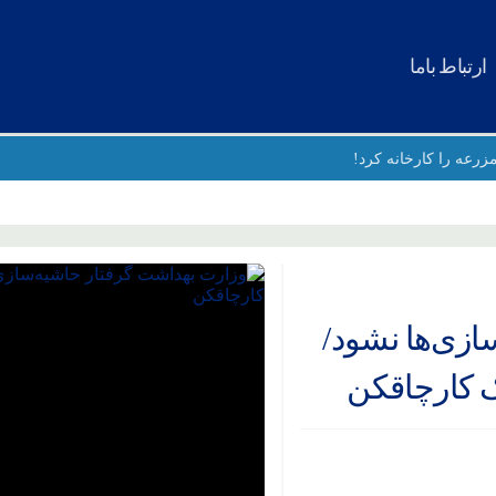
ارتباط باما
زرعه را کارخانه کرد!
یکای جنگ‌افروز خواهیم داشت
فادار ایران
ازی‌ها نشود/
ور میلیونی مردم در تشییع قائد شهید امت
صلی امام خمینی (ره)
یساخبر