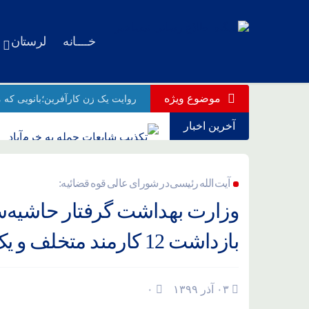
خــــانه
لرستان
موضوع ویژه
روایت یک زن کارآفرین؛بانویی که م
آخرین اخبار
تکذیب شایعات حمله به خرم‌آباد
درسهای فراموش‌نشدنی برای آمر
آیت الله رئیسی در شورای عالی قوه قضائیه:
پیام امیر حاتمی به مردم صبور و و
وزارت بهداشت گرفتار حاشیه‌س
قدردانی فرمانده کل سپاه جهت حض
بازداشت 12 کارمند متخلف و یک کارچاق‎کن
ورود پیکر رهبر شهید انقلاب به م
عاشورای حسینی از نگاه دوربین ن
۰۳ آذر ۱۳۹۹
۰
وداع با رهبر شهید انقلاب؛ 13 تیر در تهران/ تشییع در قم و تدفین در مشهد