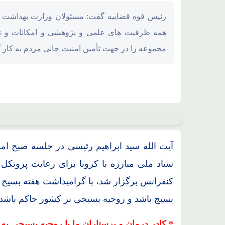
محل استقرار جنگنده های F35، F15، F16 آمریکایی منهدم شد
رئیس قوه قضاییه گفت: مسئولان وزارت بهداشت د
همه ظرفیت های علمی و پژوهشی و امکانات و نیر
مجموعه را در جهت تأمین امنیت جانی مردم به کار گ
آیت الله سید ابراهیم رئیسی در جلسه صبح ام
ستاد ملی مبارزه با کرونا برای رعایت پروتکل
کنفرانس برگزار شد، با گرامیداشت هفته بسیج و
بسیج باشد و روحیه بسیجی بر کشور حاکم باشد
* کادر درمان و پرستاران ما با روحیه بسیجی به 