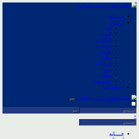
خــــانه
لرستان
ازنا
الشتر
الیگودرز
بروجرد
پلدختر
چگنی
خرم آباد
درود
دلفان
کوهدشت
ارتباط باما
×
خــــانه