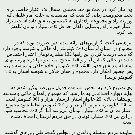
وی بیان کرد: در بحث بودجه، مجلس امسال یک اعتبار خاصی برای
بحث محرومیت‌زدایی گذاشت که متاسفانه به علت آمار غلطی که
وزارت راه و مجموعه راهداری به کمیسیون تلفیق داده است میزان
اعتبار حوزه راه روستایی دلفان حداقل 200 میلیارد تومان کاهش
پیدا کرد.
ابراهیمی گفت: گزارش‌های ارائه شده بدین صورت بوده که در
مجموع در استان لرستان 730 کیلومتر راه خاکی و شوسه وجود دارد
که بابت درست کردن این راهها 132 میلیارد تومان اعتبار اختصاص
دادند در حالی که این آمار واقعا صحیح نیست و تنها در شهرستانهای
سلسله و دلفان حدود 400 تا 500 کیلومتر جاده خاکی و شوسه داریم
پس چطور امکان دارد مجموع راه‌های خاکی و شوسه استان به 730
کیلومتر برسد!
وی تصریح کرد: به محض مشاهده جدول مربوطه پیگیر شدم که
نهایتا دوباره اطلاعاتی به ما رسید که مجموع راه‌های خاکی و شوسه
روستاهای بالای 20 خانوار استان لرستان هزار و 901 کیلومتر است
نه 730 کیلومتر، بنابراین اگر هزار و 901 کیلومتر لحاظ شود مجموع
اعتبارات آن به 332 میلیارد تومان می‌رسد اما اگر 730 محاسبه شود
در این بین 200 میلیارد تومان در حق مردم لرستان اجحاف شده
است.
نماینده مردم سلسله و دلفان در مجلس گفت: طی روزهای گذشته