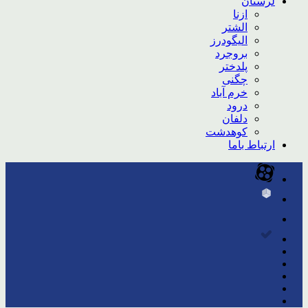
لرستان
ازنا
الشتر
الیگودرز
بروجرد
پلدختر
چگنی
خرم آباد
درود
دلفان
کوهدشت
ارتباط باما