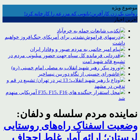
موضوع ویژه
روایت یک زن کارآفرین؛بانویی که مزرعه را کارخانه کرد!
آخرین اخبار
تکذیب شایعات حمله به خرم‌آباد
درسهای فراموش‌نشدنی برای آمریکای جنگ‌افروز خواهیم
داشت
پیام امیر حاتمی به مردم صبور و وفادار ایران
قدردانی فرمانده کل سپاه جهت حضور میلیونی مردم در
تشییع قائد شهید امت
ورود پیکر رهبر شهید انقلاب به مصلی امام خمینی (ره)
عاشورای حسینی از نگاه دوربین نیساخبر
وداع با رهبر شهید انقلاب؛ 13 تیر در تهران/ تشییع در قم و
تدفین در مشهد
محل استقرار جنگنده های F35، F15، F16 آمریکایی منهدم
شد
نماینده مردم سلسله و دلفان:
وضعیت اسفناک راه‌های روستایی
لرستان؛ ارائه آمار غلط اجحاف