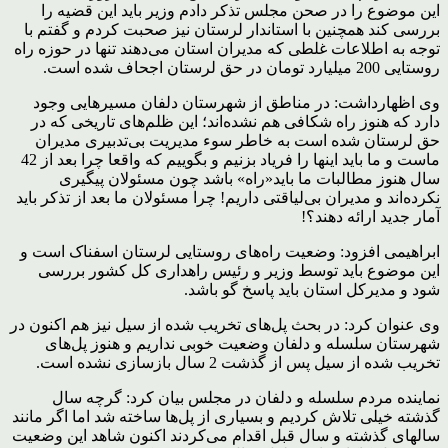
این موضوع را در صحن مجلس تذکر دادم وزیر باید این قضیه را
بررسی کند همچنین با استاندار لرستان نیز صحبت کردم و گفتم با
توجه به اطلاعات غلطی که مدیران استان می‌دهند تنها در حوزه راه
روستایی 200 میلیارد تومان در حق لرستان اجحاف شده است.
وی اظهارداشت: در مناطق از شهرستان دلفان مسیرهایی وجود
دارد که هنوز راه شکافی هم نشده‌اند؛ این ظلم‌های تاریخی که در
حق لرستان شده است به خاطر سوء مدیریت بی‌تدبیری مدیران
ماست و ما باید اینها را فریاد بزنیم و بگوییم که واقعا چرا بعد از 42
سال هنوز مطالبات ما باید«راه» باشد چون مسئولان پیگیری
نکرده‌اند و مدیران بی‌لیاقتی داریم! چرا مسئولان ما بعد از تذکر باید
آمار جدید ارائه دهند؟!
ابراهیمی افزود: وضعیت راه‌های روستایی لرستان اسفناک است و
این موضوع باید توسط وزیر و رئیس راهداری کل کشور بررسی
شود و مدیرکل استان باید پاسخ گو باشد.
وی عنوان کرد: در بحث پل‌های تخریب شده از سیل نیز هم اکنون در
شهرستان سلسله و دلفان وضعیت خوبی نداریم و هنوز پل‌های
تخریب شده از سیل پس از گذشت 2 سال بازسازی نشده است.
نماینده مردم سلسله و دلفان در مجلس بیان کرد: گرچه سال
گذشته خیلی تلاش کردیم و بسیاری از پل‌ها ساخته شد اما اگر مانند
سالهای گذشته و سال قبل اقدام می‌کردند اکنون شاهد این وضعیت