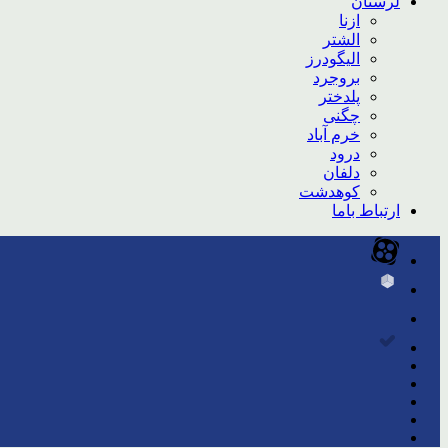
لرستان
ازنا
الشتر
الیگودرز
بروجرد
پلدختر
چگنی
خرم آباد
درود
دلفان
کوهدشت
ارتباط باما