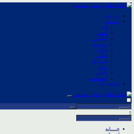
خــــانه
لرستان
ازنا
الشتر
الیگودرز
بروجرد
پلدختر
چگنی
خرم آباد
درود
دلفان
کوهدشت
ارتباط باما
×
خــــانه