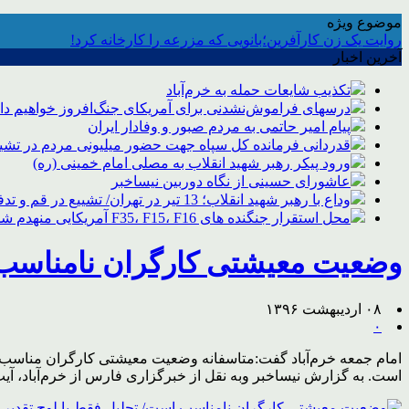
موضوع ویژه
روایت یک زن کارآفرین؛بانویی که مزرعه را کارخانه کرد!
آخرین اخبار
تکذیب شایعات حمله به خرم‌آباد
درسهای فراموش‌نشدنی برای آمریکای جنگ‌افروز خواهیم د
پیام امیر حاتمی به مردم صبور و وفادار ایران
قدردانی فرمانده کل سپاه جهت حضور میلیونی مردم در تشیی
ورود پیکر رهبر شهید انقلاب به مصلی امام خمینی (ره)
عاشورای حسینی از نگاه دوربین نیساخبر
وداع با رهبر شهید انقلاب؛ 13 تیر در تهران/ تشییع در قم و تدفین در مشهد
محل استقرار جنگنده های F35، F15، F16 آمریکایی منهدم شد
وضعیت معیشتی کارگران نامناسب 
۰۸ اردیبهشت ۱۳۹۶
۰
امام جمعه خرم‌آباد گفت:متاسفانه وضعیت معیشتی کارگران مناسب نی
است. به گزارش نیساخبر وبه نقل از خبرگزاری فارس از خرم‌آباد، آیت