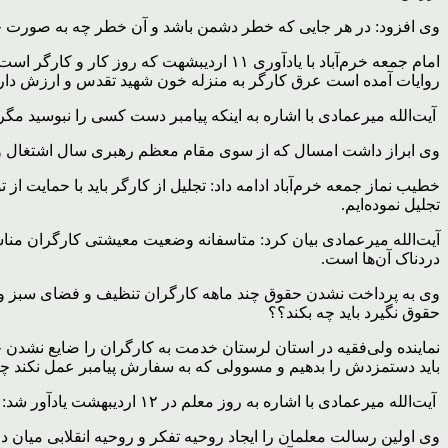
وی افزود: در هر جایی که خطر دشمن باشد و آن خطر چه به صورت جن
امام جمعه خرم‌آباد با یادآوری ۱۱ اردیبشه
روایات آمده است عرق کارگر به منزله خون شهید تقدس و ارزش دارد
آیت‌الله میرعمادی با اشاره به اینکه پیامبر دست کسی را نبوسید 
وی ابراز داشت امسال که از سوی مقام معظم رهبری سال اشتغال و ت
خطیب نماز جمعه خرم‌آباد ادامه داد: تجلیل از کارگر باید با حمایت ا
تجلیل نموده‌ایم.
آیت‌الله میرعمادی بیان کرد: متاسفانه وضعیت معیشتی کارگران منا
دردناک آن‌ها است.
وی به پرداخت نشدن حقوق چند ماهه کارگران تنظیف و فضای سبز و وض
حقوق نگیرد باید چه بکند؟؟
نماینده ولی‌فقیه در استان لرستان خدمت به کارگران را ضایع نشدن
باید دستمزدش را بدهیم و مسوولی که به سفارش پیامبر عمل نکند چگونه
آیت‌الله میرعمادی با اشاره به روز معلم در ۱۲ اردیبهشت یادآور شد: جایگاه معلمان ما جایگاه پیامبران بوده و امروز رسالت معلمان بسیار سنگین است.
وی اولین رسالت معلمان را ایجاد روحیه تفکر و روحیه انقلابی میان دان