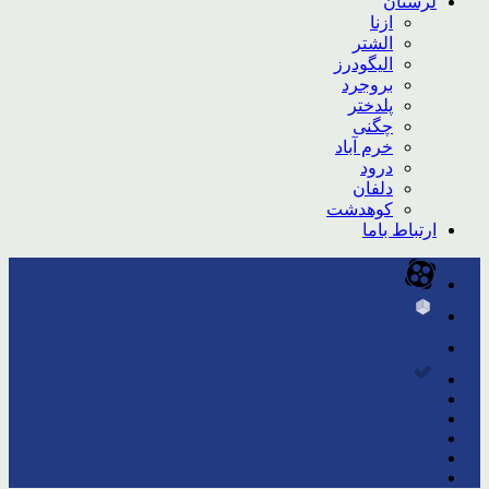
لرستان
ازنا
الشتر
الیگودرز
بروجرد
پلدختر
چگنی
خرم آباد
درود
دلفان
کوهدشت
ارتباط باما