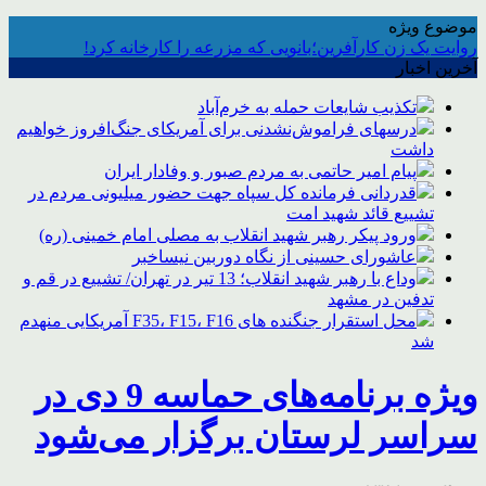
موضوع ویژه
روایت یک زن کارآفرین؛بانویی که مزرعه را کارخانه کرد!
آخرین اخبار
تکذیب شایعات حمله به خرم‌آباد
درسهای فراموش‌نشدنی برای آمریکای جنگ‌افروز خواهیم
داشت
پیام امیر حاتمی به مردم صبور و وفادار ایران
قدردانی فرمانده کل سپاه جهت حضور میلیونی مردم در
تشییع قائد شهید امت
ورود پیکر رهبر شهید انقلاب به مصلی امام خمینی (ره)
عاشورای حسینی از نگاه دوربین نیساخبر
وداع با رهبر شهید انقلاب؛ 13 تیر در تهران/ تشییع در قم و
تدفین در مشهد
محل استقرار جنگنده های F35، F15، F16 آمریکایی منهدم
شد
ویژه برنامه‌های حماسه 9 دی در
سراسر لرستان برگزار می‌شود