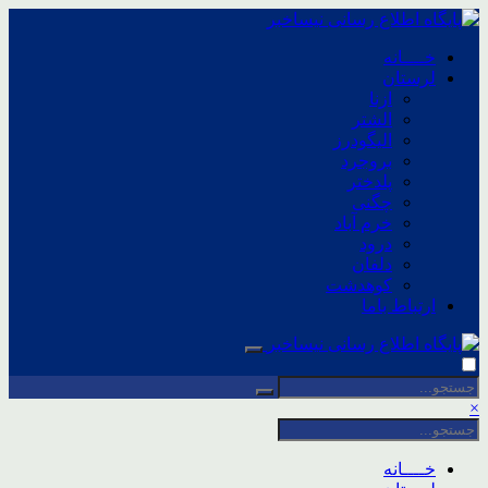
خــــانه
لرستان
ازنا
الشتر
الیگودرز
بروجرد
پلدختر
چگنی
خرم آباد
درود
دلفان
کوهدشت
ارتباط باما
×
خــــانه