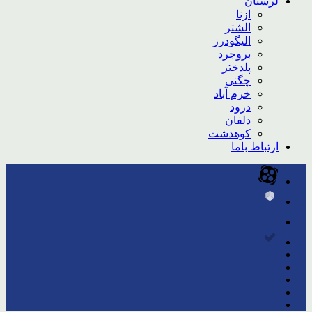
لرستان
ازنا
الشتر
الیگودرز
بروجرد
پلدختر
چگنی
خرم آباد
درود
دلفان
کوهدشت
ارتباط باما