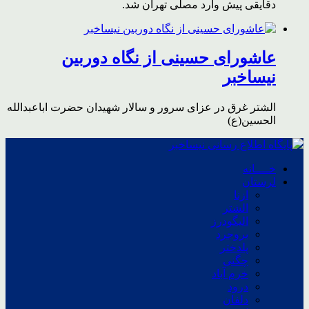
دقایقی پیش وارد مصلی تهران شد.
عاشورای حسینی از نگاه دوربین
نیساخبر
الشتر غرق در عزای سرور و سالار شهیدان حضرت اباعبدالله
الحسین(ع)
خــــانه
لرستان
ازنا
الشتر
الیگودرز
بروجرد
پلدختر
چگنی
خرم آباد
درود
دلفان