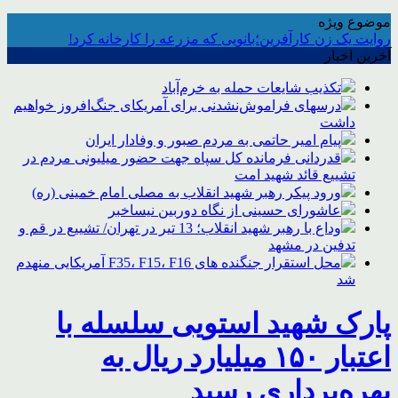
موضوع ویژه
روایت یک زن کارآفرین؛بانویی که مزرعه را کارخانه کرد!
آخرین اخبار
تکذیب شایعات حمله به خرم‌آباد
درسهای فراموش‌نشدنی برای آمریکای جنگ‌افروز خواهیم
داشت
پیام امیر حاتمی به مردم صبور و وفادار ایران
قدردانی فرمانده کل سپاه جهت حضور میلیونی مردم در
تشییع قائد شهید امت
ورود پیکر رهبر شهید انقلاب به مصلی امام خمینی (ره)
عاشورای حسینی از نگاه دوربین نیساخبر
وداع با رهبر شهید انقلاب؛ 13 تیر در تهران/ تشییع در قم و
تدفین در مشهد
محل استقرار جنگنده های F35، F15، F16 آمریکایی منهدم
شد
پارک شهید استویی سلسله با
اعتبار ۱۵۰ میلیارد ریال به
بهره‌برداری رسید