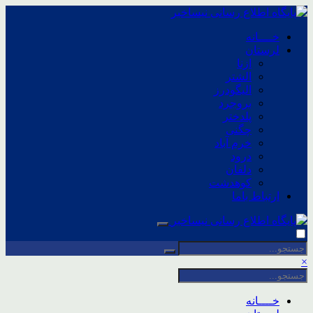
خــــانه
لرستان
ازنا
الشتر
الیگودرز
بروجرد
پلدختر
چگنی
خرم آباد
درود
دلفان
کوهدشت
ارتباط باما
×
خــــانه