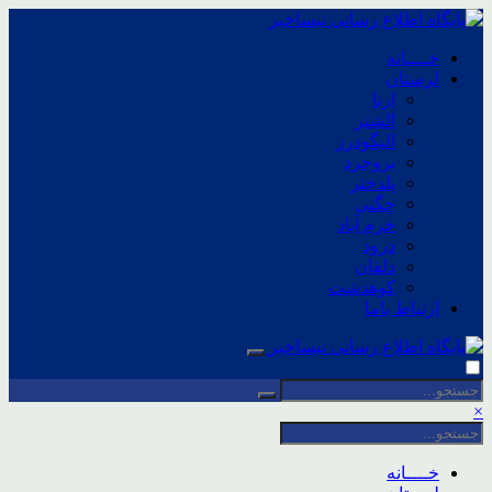
خــــانه
لرستان
ازنا
الشتر
الیگودرز
بروجرد
پلدختر
چگنی
خرم آباد
درود
دلفان
کوهدشت
ارتباط باما
×
خــــانه