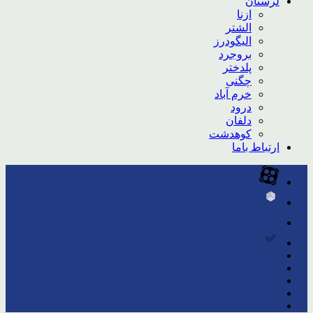
لرستان
ازنا
الشتر
الیگودرز
بروجرد
پلدختر
چگنی
خرم آباد
درود
دلفان
کوهدشت
ارتباط باما