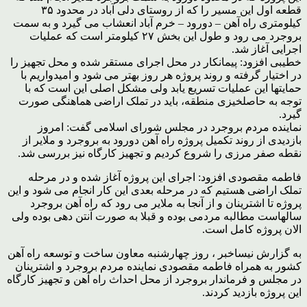
قطعه اول این مسیر را که از روستای دلی آباد در محدود ۳۵
کیلومتری راه آهن – دورود – خرم آباد انعشاب می گیرد و به سمت
بروجرد می رود و طول این بخش ۲۷ کیلومتر است که عملیات
اجرایی آغاز شد.
خطیبی افزود: پیمانکار در محل اجرای مستقر شده و محل تجهیز را
در اختیار گرفته و روند پروژه هر روز بهتر می شود و امیدواریم با
حمایتها این عملیات تسریع یابد ولی مشکل اصلی این است که با
توجه به حاصلخیزی منطقه، باید در تملک اراضی هماهنگی صورت
گیرد.
نماینده مردم بروجرد در مجلس شورای اسلامی گفت: امروز
بازدیدی از روند تکمیل پروژه راه آهن دورود به بروجرد و ملایر از
نقطه صفر مرزی را شروع کردیم و تجهیز کارگاه نیز بررسی شد.
فاطمه مقصودی افزود: اجرای این پروژه آغاز شده و در مرحله
تملک اراضی هستیم که در مرحله بعدی این کار انجام می شود و این
پروژه تا اشترینان و از آنجا به ملایر می رود که راه آهن بروجرد
سالهاست مطالبه مردمی بوده و قبلا به صورت آنتن دهی بوده ولی
الان پروژه کامل است.
به گزارش نیساخبر ، روز چهارشنبه معاون ساخت و توسعه راه آهن
کشور به همراه فاطمه مقصودی نماینده مردم بروجرد و اشترینان
در مجلس و فرماندار بروجرد از محل احداث راه آهن و تجهیز کارگاه
این پروژه بازدید کردند.