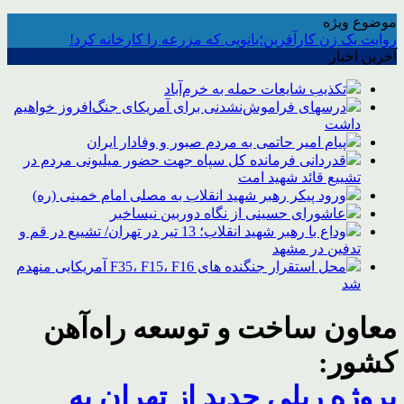
موضوع ویژه
روایت یک زن کارآفرین؛بانویی که مزرعه را کارخانه کرد!
آخرین اخبار
تکذیب شایعات حمله به خرم‌آباد
درسهای فراموش‌نشدنی برای آمریکای جنگ‌افروز خواهیم
داشت
پیام امیر حاتمی به مردم صبور و وفادار ایران
قدردانی فرمانده کل سپاه جهت حضور میلیونی مردم در
تشییع قائد شهید امت
ورود پیکر رهبر شهید انقلاب به مصلی امام خمینی (ره)
عاشورای حسینی از نگاه دوربین نیساخبر
وداع با رهبر شهید انقلاب؛ 13 تیر در تهران/ تشییع در قم و
تدفین در مشهد
محل استقرار جنگنده های F35، F15، F16 آمریکایی منهدم
شد
معاون ساخت و توسعه راه‌آهن
کشور:
پروژه ریلی جدید از تهران به