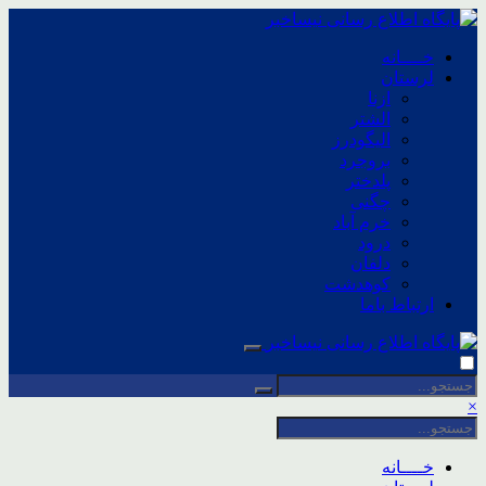
خــــانه
لرستان
ازنا
الشتر
الیگودرز
بروجرد
پلدختر
چگنی
خرم آباد
درود
دلفان
کوهدشت
ارتباط باما
×
خــــانه