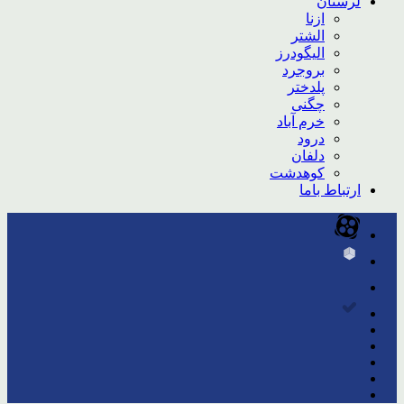
لرستان
ازنا
الشتر
الیگودرز
بروجرد
پلدختر
چگنی
خرم آباد
درود
دلفان
کوهدشت
ارتباط باما