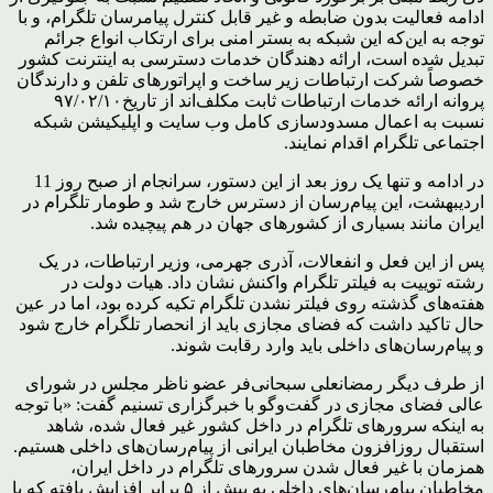
ادامه فعالیت بدون ضابطه و غیر قابل کنترل پیام­رسان تلگرام، و با
توجه به این‌که این شبکه به بستر امنی برای ارتکاب انواع جرائم
تبدیل شده است، ارائه دهندگان خدمات دسترسی به اینترنت کشور
خصوصاً شرکت ارتباطات زیر ساخت و اپراتورهای تلفن و دارندگان
پروانه ارائه خدمات ارتباطات ثابت مکلف‌­اند از تاریخ۹۷/۰۲/۱۰
نسبت به اعمال مسدودسازی کامل وب سایت و اپلیکیشن شبکه
اجتماعی تلگرام اقدام نمایند.
در ادامه و تنها یک روز بعد از این دستور، سرانجام از صبح روز 11
اردیبهشت، این پیام‌رسان از دسترس خارج شد و طومار تلگرام در
ایران مانند بسیاری از کشورهای جهان در هم پیچیده شد.
پس از این فعل و انفعالات، آذری جهرمی، وزیر ارتباطات، در یک
رشته توییت به فیلتر تلگرام واکنش نشان داد. هیات دولت در
هفته‌های گذشته روی فیلتر نشدن تلگرام تکیه کرده بود، اما در عین
حال تاکید داشت که فضای مجازی باید از انحصار تلگرام خارج شود
و پیام‌رسان‌های داخلی باید وارد رقابت شوند.
از طرف دیگر رمضانعلی سبحانی‌فر عضو ناظر مجلس در شورای
عالی فضای مجازی در گفت‌و‌گو با خبرگزاری تسنیم گفت: «با توجه
به اینکه سرورهای تلگرام در داخل کشور غیر فعال شده، شاهد
استقبال روزافزون مخاطبان ایرانی از پیام‌رسان‌های داخلی هستیم.
همزمان با غیر فعال شدن سرورهای تلگرام در داخل ایران،
مخاطبان پیام‌رسان‌های داخلی به بیش از ۵ برابر افزایش یافته که با