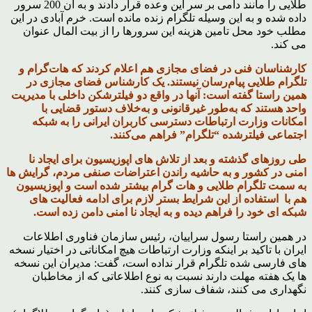
طلایی را مانند دامی بر سر این وعده قرار دادند و به آن 200 سرور
داده شده و به این وسیله تلگرام زنده مانده است. خرم‌ آبادی در این
مطلب خود محل تامین هزینه این سرورها را از بیت المال عنوان
می کند.
کارشناسان فنی در فضای مجازی هم اعلام کردند که هات‌گرام و
تلگرام طلایی پیام‌رسان نیستند. یک کارشناس فضای مجازی در
همین راستا گفته است: آنها در واقع دو فیلترشکن داخلی با مدیریت
واحد هستند که به‌طور غیرقانونی و به‌خلاف دستور قضایی با
امکانات وزارت ارتباطات دسترسی کاربران ایرانی را به شبکه
اجتماعی فیلترشده “تلگرام” فراهم می‌کنند.
طی روزهای گذشته و بعد از تلاش های اپوزیسیون برای ایجاد نا
امنی در کشور و به حاشیه راندن اعتراضات صنفی مردم، گرایش ها
به سمت تلگرام طلایی و هات گرام بیشتر شده است و اپوزیسیون
هم با استفاده از این شرایط بستر لازم برای ادامه فعالیت های
شبکه ای خود را فراهم دیده و به ایجاد نا امنی دامن زده است.
در همین راستا رسول سراییان، رئیس سازمان فناوری اطلاعات
ایران با تاکید بر اینکه وزارت ارتباطات هیچ امکاناتی در اختیار نسخه
های فارسی شده تلگرام قرار نداده است، گفت: مدیران این نسخه
ها یک هفته مهلت دارند نسبت به نوع اطلاعاتی که از مخاطبان
نگهداری می کنند، شفاف سازی کنند.