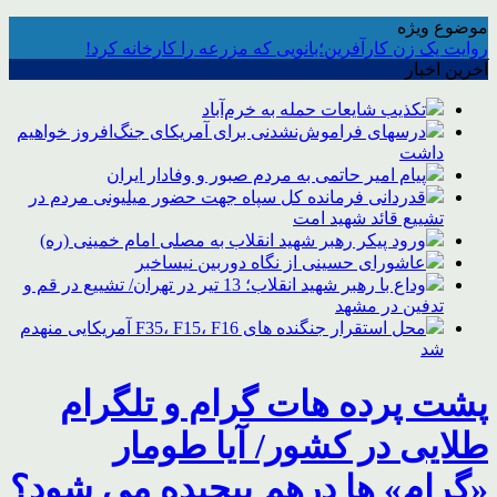
موضوع ویژه
روایت یک زن کارآفرین؛بانویی که مزرعه را کارخانه کرد!
آخرین اخبار
تکذیب شایعات حمله به خرم‌آباد
درسهای فراموش‌نشدنی برای آمریکای جنگ‌افروز خواهیم
داشت
پیام امیر حاتمی به مردم صبور و وفادار ایران
قدردانی فرمانده کل سپاه جهت حضور میلیونی مردم در
تشییع قائد شهید امت
ورود پیکر رهبر شهید انقلاب به مصلی امام خمینی (ره)
عاشورای حسینی از نگاه دوربین نیساخبر
وداع با رهبر شهید انقلاب؛ 13 تیر در تهران/ تشییع در قم و
تدفین در مشهد
محل استقرار جنگنده های F35، F15، F16 آمریکایی منهدم
شد
پشت پرده هات گرام و تلگرام
طلایی در کشور/ آیا طومار
«گرام» ها درهم پیچیده می شود؟