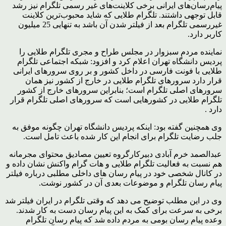
پیام‌رسان‌های ایرانی برخی کلاینت‌های غیر رسمی تلگرام نیز رشد
قابل توجهی داشتند. تلگرام طلایی که شاید محبوب‌ترین کلاینت
غیررسمی تلگرام بعد از فیلتر شدن آن باشد به تنهایی 25 میلیون
کاربر دارد.
نماینده مردم سبزوار در مجلس طراح و مجری تلگرام طلایی را
پردیس دانشگاه تهران اعلام کرد و افزود: شبکه اجتماعی تلگرام
طلایی با فونت فارسی در داخل کشور و بر روی سرورهای ایرانی
قرار دارد سرورهای تلگرام طلایی در خارج از کشور نیز همان
سرورهای اصلی تلگرام است؛ بنابراین سرورهای خارج از کشور
تلگرام طلایی در کشورهایی است که سرورهای اصلی تلگرام قرار
دارد .
وی همچنین گفته بود: اینکه پردیس دانشگاه تهران چگونه موفق به
جلب رضایت تلگرام برای انجام این کار شده باعث تامل است.
عبدالصمد خرم‌ آبادی دبیرکارگروه تعیین مصادیق محتوای مجرمانه
هم نسبت به فعالیت تلگرام طلایی و هات گرام واکنش نشان داده و
در کانال شخصی خود در پیام‌ رسان‌ های داخلی مطلبی درباره فیلتر
پیام رسان‌ تلگرام و موضوعات بعدی آن در کشور نوشت.
وی در این مطلب توضیح می دهد که وقتی تلگرام در ایران فیلتر شد
برخی به سرعت برای کمک به این پیام رسان دست‌ به کار شدند.
وعده پیام رسان بومی به مردم داده شد که پیام رسان تلگرام