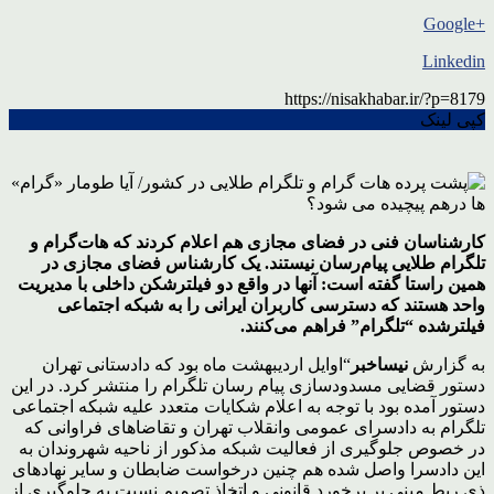
+Google
Linkedin
https://nisakhabar.ir/?p=8179
کپی لینک
کارشناسان فنی در فضای مجازی هم اعلام کردند که هات‌گرام و
تلگرام طلایی پیام‌رسان نیستند. یک کارشناس فضای مجازی در
همین راستا گفته است: آنها در واقع دو فیلترشکن داخلی با مدیریت
واحد هستند که دسترسی کاربران ایرانی را به شبکه اجتماعی
فیلترشده “تلگرام” فراهم می‌کنند.
به گزارش
نیساخبر
“اوایل اردیبهشت ماه بود که دادستانی تهران
دستور قضایی مسدودسازی پیام رسان تلگرام را منتشر کرد. در این
دستور آمده بود با توجه به اعلام شکایات متعدد علیه شبکه اجتماعی
تلگرام به دادسرای عمومی وانقلاب تهران و تقاضاهای فراوانی که
در خصوص جلوگیری از فعالیت شبکه مذکور از ناحیه شهروندان به
این دادسرا واصل شده هم چنین درخواست ضابطان و سایر نهادهای
ذی ربط مبنی بر برخورد قانونی و اتخاذ تصمیم نسبت به جلوگیری از