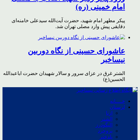
امام خمینی (ره)
پیکر مطهر امام شهید،‌ حضرت آیت‌الله سیدعلی خامنه‌ای
دقایقی پیش وارد مصلی تهران شد.
عاشورای حسینی از نگاه دوربین
نیساخبر
الشتر غرق در عزای سرور و سالار شهیدان حضرت اباعبدالله
الحسین(ع)
خــــانه
لرستان
ازنا
الشتر
الیگودرز
بروجرد
پلدختر