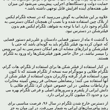
حمایت دولت و دستگاه‌های اجرایی، پیش‌بینی می‌شود این میزان
طی هفته‌های آینده افزایش قابل توجهی داشته باشد.»
علاوه بر این شایعاتی به گوش می‌رسید که در نسخه تلگرام ایکس
از بلاک چین استفاده شده و با نصب آن همچنان امکان دسترسی به
تلگرام وجود دارد. اما با توجه به شواهد، تلگرام ایکس هم بدون
فیلترشکن در دسترس نبود.
با گذشت 4 ماه از دستور قضایی دادستان و علی‌رغم دستور قضایی
که عنوان کرده بود فیلتر تلگرام باید به گونه‌ای باشد که حتی با
فیلترشکن و ابزارهای مشابه آن هم امکان دسترسی به این سرویس
را میسر نباشد، در حال حاضر هنوز فیلترشکن‌ها راه ورود به تلگرام
هستند.
در کنار استفاده از فیلتر شکن ها برای استفاده از تلگرام، هات گرام،
تلگرام طلایی و موبوگرام سه نسخه از تلگرام هستند که تا کنون
مورد استفاده قرار گرفته وکاربران بدون استفاده از فیلتر شکن از
آنها استفاده می کنند؛ رمضانعلی سبحانی‌ فر رییس کمیته مخابرات
و ارتباطات مجلس در این خصوص عنوان کرد: تلگرام طلایی با
دانش ایرانی از پلتفرم و سرورهای اصلی و فرعی تلگرام بهره می‌
برد و حدود 25 میلیون کاربر ایرانی دارد.
از دسترس خارج شدن تلگرام در سال ۹۶، فرصت مناسبی برای
رشد پیام‌رسان‌های ایرانی به شمار می‌رفت. در این میان به جز