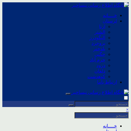
خــــانه
لرستان
ازنا
الشتر
الیگودرز
بروجرد
پلدختر
چگنی
خرم آباد
درود
دلفان
کوهدشت
ارتباط باما
×
خــــانه