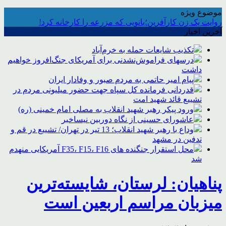
موضوع ویژه
روایت یک زن کارآفرین؛بانویی که مزرعه را کارخانه کرد!
آخرین اخبار
تکذیب شایعات حمله به خرم‌آباد
درسهای فراموش‌نشدنی برای آمریکای جنگ‌افروز خواهیم
داشت
پیام امیر حاتمی به مردم صبور و وفادار ایران
قدردانی فرمانده کل سپاه جهت حضور میلیونی مردم در
تشییع قائد شهید امت
ورود پیکر رهبر شهید انقلاب به مصلی امام خمینی (ره)
عاشورای حسینی از نگاه دوربین نیساخبر
وداع با رهبر شهید انقلاب؛ 13 تیر در تهران/ تشییع در قم و
تدفین در مشهد
محل استقرار جنگنده های F35، F15، F16 آمریکایی منهدم
شد
پناهیان: لرستان، شایسته‌ترین
میزبان مراسم اربعین است