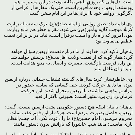
است. دل‌هایی که روزی با هم بیگانه بودند، در این مسیر به هم
پیوستند. اربعین، وحدت‌آفرین است. حتی یک مغازه‌دار عراقی از
دگرگونی روابط خود با ایرانی‌ها در این ایام سخن گفت.
وی ادامه داد: طبق روایتی از امام صادق(ع)، ترک سه ساله زیارت
کربلا موجب گلایه پیامبر(ص) می‌شود. فقر و خطر هم مانع زیارت
نبود. امروز که راه باز و امنیت برقرار است، نباید در برابر این نعمت
عظیم بی‌تفاوت بود.
پناهیان تأکید کرد: خداوند از ما درباره نعمت اربعین سؤال خواهد
کرد؛ همان‌گونه که از نعمت ولایت اهل‌بیت(ع) پرسش خواهد شد.
این راه، فرصت بازگشت، بصیرت و اتصال به منبع هدایت است.
نباید از آن غافل ماند.
وی خاطرنشان کرد: سال‌های گذشته تبلیغات چندانی درباره اربعین
نبود، اما دل‌ها حرکت کردند. حتی کسانی که سابقه حضور در
مراسم مذهبی نداشتند، با اربعین متحول شدند. این حرکت،
فرمان‌برداری بی‌دستور است؛ بصیرتی بالاتر از تعبد.
پناهیان با بیان اینکه هیچ دستور حکومتی پشت اربعین نیست، گفت:
اربعین، حاصل بصیرت مردم است. هرکه از این فهم عقب بماند،
محروم می‌شود. امام حسین(ع) ما را دعوت نکرد، اما چشم‌انتظار
یاری ماست؛ مانند شب عاشورا که یارانش بدون دستور ماندند.
وی افزود: در اوج تهدید داعش، تا 25 کیلومتری کربلا آمدند، اما سیل