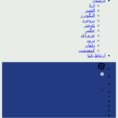
لرستان
ازنا
الشتر
الیگودرز
بروجرد
پلدختر
چگنی
خرم آباد
درود
دلفان
کوهدشت
ارتباط باما