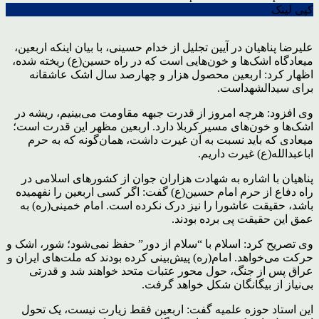
کپی لینک
علیرضا پناهیان در آیین تجلیل از خدام حسینی، با بیان اینکه اربعین،
میعادگاه اشک‌ها و خون‌هایی است که در راه حسین(ع) ریخته شده،
اظهار کرد: اربعین محصول هزار و چهارصد سال اشک عاشقانه
برای سیدالشهداست.
وی افزود: هرچه امروز از قدرت جبهه مقاومت می‌بینیم، ریشه در
اشک‌ها و خون‌های مسیر کربلا دارد. اربعین مظهر این قدرت است؛
میعادی که باید نسبت به آن غیرت داشت، همان‌گونه که به حرم
اباعبدالله(ع) غیرت داریم.
پناهیان با اشاره به شهادت هزاران جوان از کشورهای اسلامی در
راه دفاع از حرم امام حسین(ع) گفت: اگر کسی اربعین را نفهمیده
باشد، حقیقت عاشورا را نیز درک نکرده است. امام خمینی(ره) به
عمق این حقیقت پی برده بودند.
وی تصریح کرد: اسلام با “سلام از دور” حفظ نمی‌شود؛ شور، اشک و
حرکت می‌خواهد. امام(ره) پیش‌بینی کرده بودند که ملت‌های ایران و
عراق پس از جنگ، حول محور عتبات متحد خواهند شد و قدرتی
بی‌نیاز از بیگانگان شکل خواهد گرفت.
این استاد حوزه علمیه گفت: اربعین فقط زیارت نیست، یک تحول