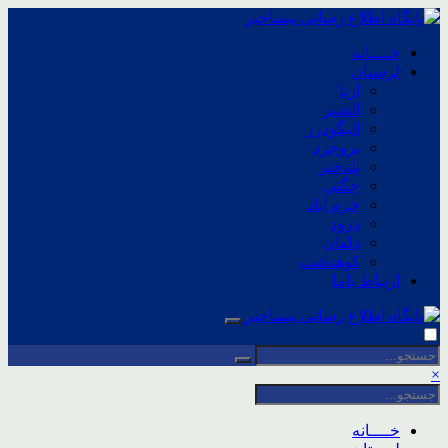
خــــانه
لرستان
ازنا
الشتر
الیگودرز
بروجرد
پلدختر
چگنی
خرم آباد
درود
دلفان
کوهدشت
ارتباط باما
×
خــــانه