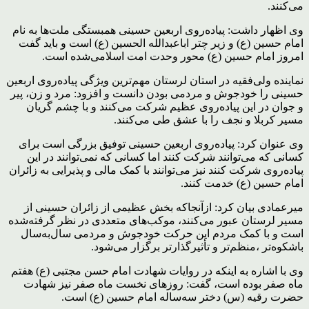
می‌کنند.
وی اظهار داشت: پیاده‌روی اربعین حسینی همبستگی ملت‌ها به نام
امام حسین (ع) و زیر چتر اباعبدالله الحسین (ع) است و باید گفت
امروز امام حسین (ع) محور وحدت امت اسلامی‌شده است.
نماینده ولی‌فقیه در استان لرستان مهم‌ترین ویژگی پیاده‌روی اربعین
حسینی را خودجوش و مردمی بودن دانست و افزود: مرد و زن، پیر
و جوان در این پیاده‌روی عظیم شرکت می‌کنند و با چشم گریان
مسیر کربلا و نجف را با عشق طی می‌کنند.
وی عنوان کرد: پیاده‌روی اربعین حسینی توفیق بزرگی است برای
کسانی که می‌توانند شرکت کنند اما کسانی که نمی‌توانند در این
پیاده‌روی شرکت کنند نیز می‌توانند با کمک مالی و پذیرایی به زائران
امام حسین (ع) خدمت کنند.
میرعمادی بیان کرد: ازآنجاکه بخش عظیمی از زائران حسینی از
مسیر لرستان عبور می‌کنند، موکب‌های متعددی در نظر گرفته‌شده
است و با کمک مردم این حرکت خودجوش و مردمی سال‌به‌سال
باشکوه‌تر ،منظم‌تر و تأثیرگذارتر برگزار می‌شود.
وی با اشاره به اینکه در روایات شهادت امام حسن مجتبی (ع) هفتم
ماه صفر بوده است، گفت: روزهای نخست ماه صفر نیز شهادت
حضرت رقیه (س) دختر سه‌ساله امام حسین (ع) است.