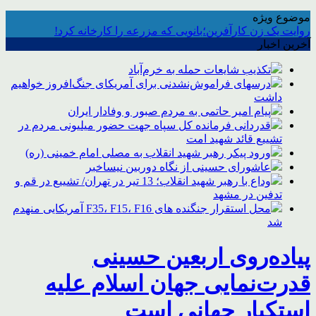
موضوع ویژه
روایت یک زن کارآفرین؛بانویی که مزرعه را کارخانه کرد!
آخرین اخبار
تکذیب شایعات حمله به خرم‌آباد
درسهای فراموش‌نشدنی برای آمریکای جنگ‌افروز خواهیم
داشت
پیام امیر حاتمی به مردم صبور و وفادار ایران
قدردانی فرمانده کل سپاه جهت حضور میلیونی مردم در
تشییع قائد شهید امت
ورود پیکر رهبر شهید انقلاب به مصلی امام خمینی (ره)
عاشورای حسینی از نگاه دوربین نیساخبر
وداع با رهبر شهید انقلاب؛ 13 تیر در تهران/ تشییع در قم و
تدفین در مشهد
محل استقرار جنگنده های F35، F15، F16 آمریکایی منهدم
شد
پیاده‌روی اربعین حسینی
قدرت‌نمایی جهان اسلام علیه
استکبار جهانی است