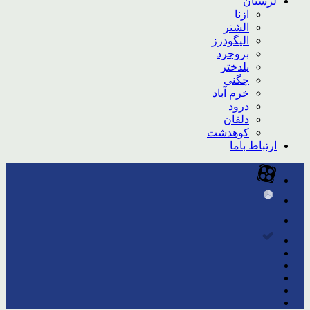
لرستان
ازنا
الشتر
الیگودرز
بروجرد
پلدختر
چگنی
خرم آباد
درود
دلفان
کوهدشت
ارتباط باما