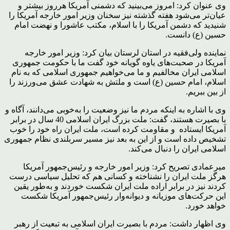
وی عنوان کرد: امروز می‌بینید که دشمنی آمریکا هرروز بیشتر و
عیان‌تر می‌شود هفته گذشته نیز سخنان وزیر امور خارجه آمریکا را
شنیدید که دشمن آمریکا را با اسلام، مکتب عاشورا و نهضت امام
حسین (ع) دانست.
نماینده ولی‌فقیه در استان لرستان بیان کرد: وزیر امور خارجه
آمریکا در صحبت‌های یاوه گویانه خود گفت ما با حکومت جمهوری
اسلامی ایران مخالفیم و ما می‌خواهیم جمهوری اسلامی که به نام
اسلام، امام حسین (ع) است و ملتش به شهادت عشق می‌ورزند را
از بین ببریم.
وی با اشاره به اینکه مردم ما نیز وضعیت را به‌خوبی می‌دانند، آگاه و
با بصیرت هستند، گفت: ملت بزرگ ایران اسلامی 40 سال در برابر
آمریکا ایستاده و مقاومت کرده است، ملت ایران راه خود را خوب
تشخیص داده است و از این به بعد نیز مسیر سربلندی نظام جمهوری
اسلامی ایران را دنبال می‌کند.
میرعمادی تصریح کرد: وزیر امور خارجه و رئیس‌جمهور آمریکا
هرگز ملت ایران را نشناخته و کسانی هم که تحلیل سیاسی درست
کردند نیز در برابر اراده ملت ایران شکست خوردند و به‌طور یقین
این حرکت‌های موزیانه و دیوانه‌وار رئیس‌جمهور آمریکا شکست
خواهد خورد.
وی اظهار داشت: مردم با بصیرت ایران اسلامی به تبعیت از رهبر