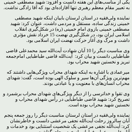
یکی از مناسب‌های این هفته دانست و افزود: شهید مصطفی خمینی
به تعبیر مقام معظم رهبری تنها آقازاده‌ای بود که آقا زادگی نداشت.
نماینده ولی‌فقیه در استان لرستان بابیان اینکه شهید مصطفی
خمینی زندگی ساده، مستقل و مردمی داشت، عنوان کرد: شهید
مصطفی خمینی بازوی امام خمینی (ره) در شکل‌گیری انقلاب
اسلامی ایران بود، در شکل‌گیری نهضت 15 خرداد نقش مؤثری
داشت و مرگ وی آغاز حرکت نهضت ایران اسلامی بود.
وی مناسبت دیگر را 10 آبان شهادت آیت‌الله سید محمدعلی قاضی
طباطبایی دانست و بیان کرد: آیت‌الله قاضی طباطبایی امام‌جمعه
تبریز و نخستین شهید محراب بود.
میرعمادی با اشاره به اینکه شهدای محراب ویژگی‌هایی داشتند که
مهم‌ترین ویژگی آن‌ها سیر و سلوک الهی بوده است، گفت: شهدای
محراب انسان‌های با معنویت و با عبادتی بودند.
وی تقوا و خداترسی را از دیگر ویژگی‌های شهدای محراب برشمرد و
تصریح کرد: شهید قاضی طباطبایی در رأس شهدای محراب و
نخستین شهید محراب بوده است.
نماینده ولی‌فقیه در استان لرستان مناسبت دیگر را روز جمعه پنجم
آبان سالروز رحلت آیت‌الله نجفی مرعشی دانست و خاطرنشان
کرد: آیت‌الله نجفی مرعشی یک شخصیت استثنایی بود و خدمات و
آثار علمی و عملی فراوانی از خود برجای گذاشت.