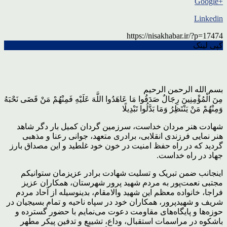
+Google
Linkedin
https://nisakhabar.ir/?p=17474
کپی لینک
بسم الله الرحمن الرحیم
مِنَ الْمُؤْمِنِینَ رِجَالٌ صَدَقُوا مَا عَاهَدُوا اللَّهَ عَلَیْهِ فَمِنْهُمْ مَنْ قَضَى نَحْبَهُ
وَمِنْهُمْ مَنْ یَنْتَظِرُ وَمَا بَدَّلُوا تَبْدِیلًا
شهادت هنر مردان خداست، سرزمین گردان کمیل بار دگر شاهد
هنر نمایی فرزندی انقلابی، برادری متعهد، جوانی رعنا و مذهبی
گردید که در راه حفظ امنیت در خون خود غلطید و این مصداق بارز
جهاد در راه خداست.
اینجانب ضمن تبریک و تسلیت شهادت برادر عزیزمان ستوانیکم
مجتبی نعمت‌پور به مردم شهید پرور شهرستان، همکاران عزیز
فراجا، خانواده‌ معظم این شهید والامقام، بدینوسیله از آحاد مردم
شریف و شهیدپرور، همکاران خود در سپاه ناحیه و تمام بسیجیان در
حوزه‌ها و پایگاه‌های مقاومت دعوت می‌نمایم با حضور گسترده و
باشکوه در مراسمات استقبال، وداع، تشییع و تدفین پیکر مطهر