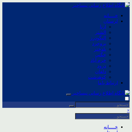
خــــانه
لرستان
ازنا
الشتر
الیگودرز
بروجرد
پلدختر
چگنی
خرم آباد
درود
دلفان
کوهدشت
ارتباط باما
×
خــــانه