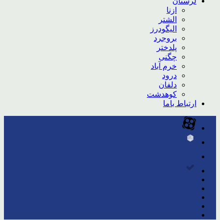
لرستان
ازنا
الشتر
الیگودرز
بروجرد
پلدختر
چگنی
خرم آباد
درود
دلفان
کوهدشت
ارتباط باما