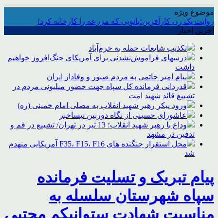
موضوع ویژه
روایت یک زن کارآفرین؛بانویی که مزرعه را کارخانه کرد!
آخرین اخبار
تکذیب شایعات حمله به خرم‌آباد
درسهای فراموش‌نشدنی برای آمریکای جنگ‌افروز خواهیم
داشت
پیام امیر حاتمی به مردم صبور و وفادار ایران
قدردانی فرمانده کل سپاه جهت حضور میلیونی مردم در
تشییع قائد شهید امت
ورود پیکر رهبر شهید انقلاب به مصلی امام خمینی (ره)
عاشورای حسینی از نگاه دوربین نیساخبر
وداع با رهبر شهید انقلاب؛ 13 تیر در تهران/ تشییع در قم و
تدفین در مشهد
محل استقرار جنگنده های F35، F15، F16 آمریکایی منهدم
شد
پیام تبریک و تسلیت فرمانده
سپاه شهرستان سلسله به
مناسبت شهادت ستوانیکم مجتبی