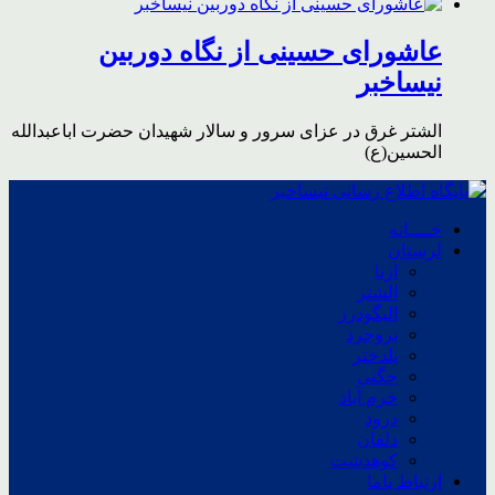
عاشورای حسینی از نگاه دوربین
نیساخبر
الشتر غرق در عزای سرور و سالار شهیدان حضرت اباعبدالله
الحسین(ع)
خــــانه
لرستان
ازنا
الشتر
الیگودرز
بروجرد
پلدختر
چگنی
خرم آباد
درود
دلفان
کوهدشت
ارتباط باما