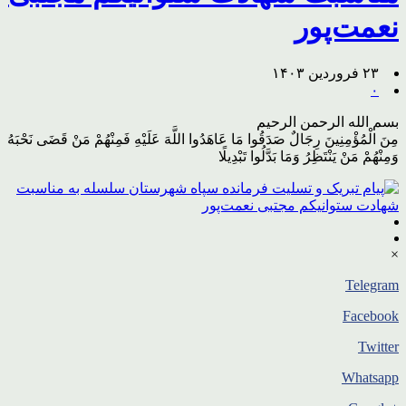
نعمت‌پور
۲۳ فروردین ۱۴۰۳
۰
بسم الله الرحمن الرحیم
مِنَ الْمُؤْمِنِینَ رِجَالٌ صَدَقُوا مَا عَاهَدُوا اللَّهَ عَلَیْهِ فَمِنْهُمْ مَنْ قَضَى نَحْبَهُ
وَمِنْهُمْ مَنْ یَنْتَظِرُ وَمَا بَدَّلُوا تَبْدِیلًا
×
Telegram
Facebook
Twitter
Whatsapp