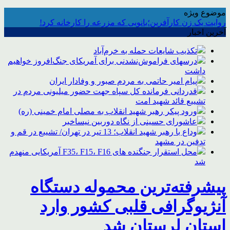
موضوع ویژه
روایت یک زن کارآفرین؛بانویی که مزرعه را کارخانه کرد!
آخرین اخبار
تکذیب شایعات حمله به خرم‌آباد
درسهای فراموش‌نشدنی برای آمریکای جنگ‌افروز خواهیم
داشت
پیام امیر حاتمی به مردم صبور و وفادار ایران
قدردانی فرمانده کل سپاه جهت حضور میلیونی مردم در
تشییع قائد شهید امت
ورود پیکر رهبر شهید انقلاب به مصلی امام خمینی (ره)
عاشورای حسینی از نگاه دوربین نیساخبر
وداع با رهبر شهید انقلاب؛ 13 تیر در تهران/ تشییع در قم و
تدفین در مشهد
محل استقرار جنگنده های F35، F15، F16 آمریکایی منهدم
شد
پیشرفته‌ترین محموله دستگاه
آنژیوگرافی قلبی کشور وارد
استان لرستان شد