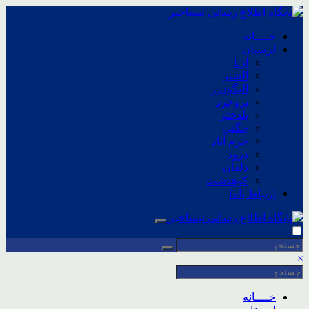
خــــانه
لرستان
ازنا
الشتر
الیگودرز
بروجرد
پلدختر
چگنی
خرم آباد
درود
دلفان
کوهدشت
ارتباط باما
×
خــــانه