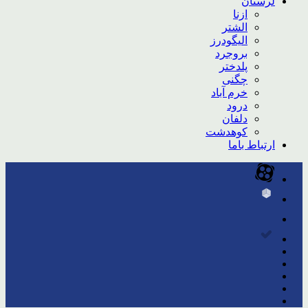
لرستان
ازنا
الشتر
الیگودرز
بروجرد
پلدختر
چگنی
خرم آباد
درود
دلفان
کوهدشت
ارتباط باما