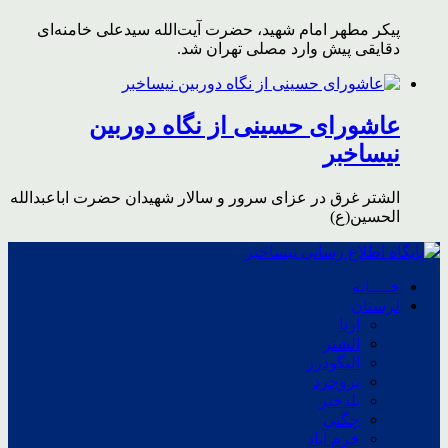
پیکر مطهر امام شهید،‌ حضرت آیت‌الله سیدعلی خامنه‌ای
دقایقی پیش وارد مصلی تهران شد.
عاشورای حسینی از نگاه دوربین
نیساخبر
الشتر غرق در عزای سرور و سالار شهیدان حضرت اباعبدالله
الحسین(ع)
خــــانه
لرستان
ازنا
الشتر
الیگودرز
بروجرد
پلدختر
چگنی
خرم آباد