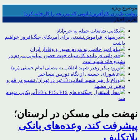
موضوع ویژه
روایت یک زن کارآفرین؛بانویی که مزرعه را کارخانه کرد!
آخرین اخبار
تکذیب شایعات حمله به خرم‌آباد
درسهای فراموش‌نشدنی برای آمریکای جنگ‌افروز خواهیم
داشت
پیام امیر حاتمی به مردم صبور و وفادار ایران
قدردانی فرمانده کل سپاه جهت حضور میلیونی مردم در
تشییع قائد شهید امت
ورود پیکر رهبر شهید انقلاب به مصلی امام خمینی (ره)
عاشورای حسینی از نگاه دوربین نیساخبر
وداع با رهبر شهید انقلاب؛ 13 تیر در تهران/ تشییع در قم و
تدفین در مشهد
محل استقرار جنگنده های F35، F15، F16 آمریکایی منهدم
شد
نهضت ملی مسکن در لرستان؛
پیشرفت کند، وعده‌های بانکی
بلاتکلیف