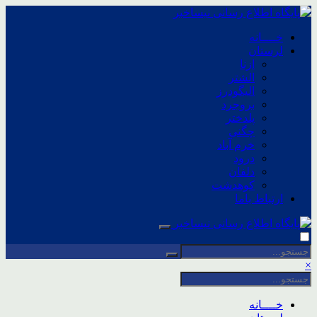
خــــانه
لرستان
ازنا
الشتر
الیگودرز
بروجرد
پلدختر
چگنی
خرم آباد
درود
دلفان
کوهدشت
ارتباط باما
×
خــــانه