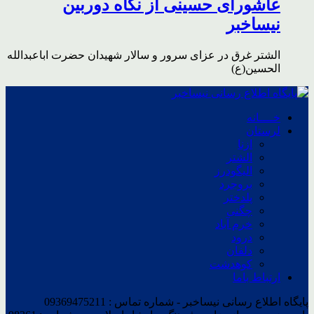
عاشورای حسینی از نگاه دوربین
نیساخبر
الشتر غرق در عزای سرور و سالار شهیدان حضرت اباعبدالله
الحسین(ع)
خــــانه
لرستان
ازنا
الشتر
الیگودرز
بروجرد
پلدختر
چگنی
خرم آباد
درود
دلفان
کوهدشت
ارتباط باما
پایگاه اطلاع رسانی نیساخبر - شماره تماس : 09369475211