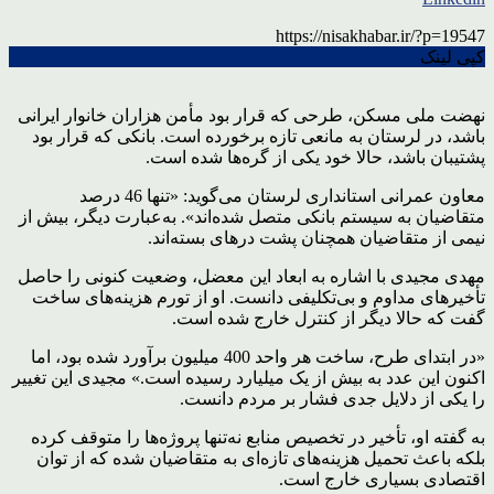
https://nisakhabar.ir/?p=19547
کپی لینک
نهضت ملی مسکن، طرحی که قرار بود مأمن هزاران خانوار ایرانی
باشد، در لرستان به مانعی تازه برخورده است. بانکی که قرار بود
پشتیبان باشد، حالا خود یکی از گره‌ها شده است.
معاون عمرانی استانداری لرستان می‌گوید: «تنها 46 درصد
متقاضیان به سیستم بانکی متصل شده‌اند». به‌عبارت دیگر، بیش از
نیمی از متقاضیان همچنان پشت درهای بسته‌اند.
مهدی مجیدی با اشاره به ابعاد این معضل، وضعیت کنونی را حاصل
تأخیرهای مداوم و بی‌تکلیفی دانست. او از تورم هزینه‌های ساخت
گفت که حالا دیگر از کنترل خارج شده است.
«در ابتدای طرح، ساخت هر واحد 400 میلیون برآورد شده بود، اما
اکنون این عدد به بیش از یک میلیارد رسیده است.» مجیدی این تغییر
را یکی از دلایل جدی فشار بر مردم دانست.
به گفته او، تأخیر در تخصیص منابع نه‌تنها پروژه‌ها را متوقف کرده
بلکه باعث تحمیل هزینه‌های تازه‌ای به متقاضیان شده که از توان
اقتصادی بسیاری خارج است.