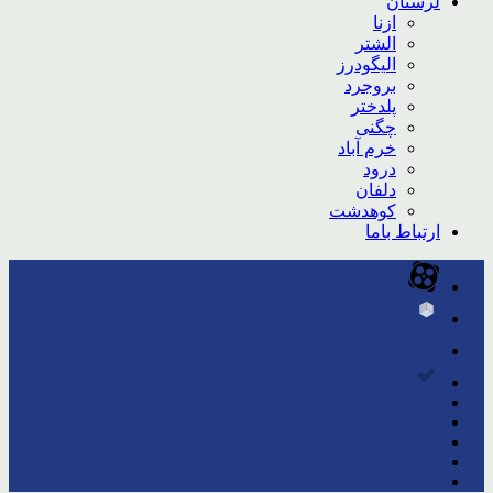
لرستان
ازنا
الشتر
الیگودرز
بروجرد
پلدختر
چگنی
خرم آباد
درود
دلفان
کوهدشت
ارتباط باما