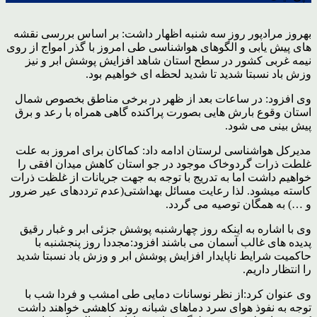
بهروز مرادپور روز سه شنبه اظهار داشت: بر اساس بررسی نقشه
های پیش یابی و الگوهای هواشناسی طی امروز با گذر امواج از روی
نیمه غربی کشور در سطح استان شاهد افزایش پوشش ابر و نیز
وزش باد نسبتا شدید تا شدید لحظه ای خواهیم بود.
وی افزود: در ساعات بعد از ظهر در برخی مناطق بخصوص شمال
استان وقوع بارش هایی بصورت پراکنده گاهی همراه با رعد و برق
پیش بینی می شود.
مدیرکل هواشناسی لرستان ادامه داد: کماکان برای امروز به علت
غلطت ذرات گردوخاک موجود در جو استان کاهش میدان افقی را
خواهیم داشت اما به تدریج با توجه به جهت جریانات از غلظت ذرات
کاسته میشود. لذا رعایت مسائل بهداشتی(عدم ترددهای عیر ضرور
و …) به همگان توصیه می گردد.
وی با اشاره به اینکه روز چهارشنبه پوشش جزئی ابر و غبار رقیق
پدیده های غالب آسمان می باشند افزود:مجددا روز پنجشنبه با
حاکمیت شرایط ناپایدار افزایش پوشش ابر و وزش باد نسبتا شدید
را انتظار داریم.
وی عنوان کرد:از نظر نوسانات دمایی طی امشب و فردا شب با
توجه به نفوذ هوای سرد دماهای شبانه روند کاهشی خواهند داشت