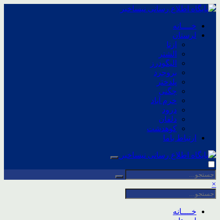
خــــانه
لرستان
ازنا
الشتر
الیگودرز
بروجرد
پلدختر
چگنی
خرم آباد
درود
دلفان
کوهدشت
ارتباط باما
×
خــــانه