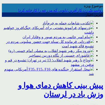
موضوع ویژه
روایت یک زن کارآفرین؛بانویی که مزرعه را کارخانه کرد!
آخرین اخبار
تکذیب شایعات حمله به خرم‌آباد
درسهای فراموش‌نشدنی برای آمریکای جنگ‌افروز خواهیم
داشت
پیام امیر حاتمی به مردم صبور و وفادار ایران
قدردانی فرمانده کل سپاه جهت حضور میلیونی مردم در
تشییع قائد شهید امت
ورود پیکر رهبر شهید انقلاب به مصلی امام خمینی (ره)
عاشورای حسینی از نگاه دوربین نیساخبر
وداع با رهبر شهید انقلاب؛ 13 تیر در تهران/ تشییع در قم و
تدفین در مشهد
محل استقرار جنگنده های F35، F15، F16 آمریکایی منهدم
شد
پیش بینی کاهش دمای هوا و
وزش باد در لرستان