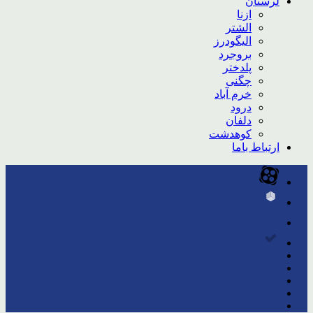
لرستان
ازنا
الشتر
الیگودرز
بروجرد
پلدختر
چگنی
خرم آباد
درود
دلفان
کوهدشت
ارتباط باما