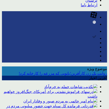
لرستان
ارتباط باما
موضوع ویژه
روایت یک زن کارآفرین؛بانویی که مزرعه را کارخانه کرد!
آخرین اخبار
تکذیب شایعات حمله به خرم‌آباد
درسهای فراموش‌نشدنی برای آمریکای جنگ‌افروز خواهیم
داشت
پیام امیر حاتمی به مردم صبور و وفادار ایران
قدردانی فرمانده کل سپاه جهت حضور میلیونی مردم در