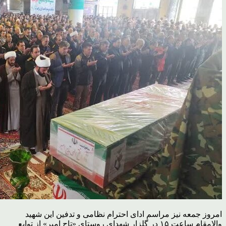
امروز جمعه نیز مراسم ادای احترام نظامی و تدفین این شهید
والامقام ساعت ۱۵ در گلزار شهدای روستای «تاج امیر» از توابع