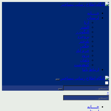
خــــانه
لرستان
ازنا
الشتر
الیگودرز
بروجرد
پلدختر
چگنی
خرم آباد
درود
دلفان
کوهدشت
ارتباط باما
×
خــــانه